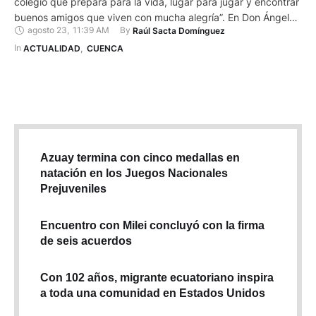
colegio que prepara para la vida, lugar para jugar y encontrar
buenos amigos que viven con mucha alegría”. En Don Ángel
agosto 23
,
11:39 AM
By 
Raúl Sacta Domínguez
Robusti la esencia oratoriana corre por sus venas y genera
acciones concretas con el genuino carisma salesiano, de esos
In 
ACTUALIDAD
,
CUENCA
salesianos grandes y respetables que pasaron …
Azuay termina con cinco medallas en
natación en los Juegos Nacionales
Prejuveniles
Encuentro con Milei concluyó con la firma
de seis acuerdos
Con 102 años, migrante ecuatoriano inspira
a toda una comunidad en Estados Unidos