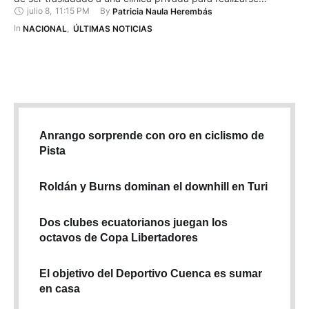
julio 8
,
11:15 PM
By 
Patricia Naula Herembás
exámenes médicos relacionados con un problema en la
vesícula. Durante la mañana, Alvarez fue llevado a un hospital
In 
NACIONAL
,
ÚLTIMAS NOTICIAS
ubicado en el sur de Guayaquil, donde fue …
Anrango sorprende con oro en ciclismo de
Pista
Roldán y Burns dominan el downhill en Turi
Dos clubes ecuatorianos juegan los
octavos de Copa Libertadores
El objetivo del Deportivo Cuenca es sumar
en casa