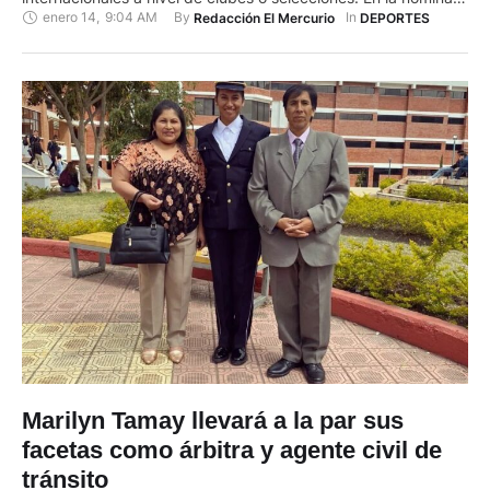
enero 14
,
9:04 AM
By 
In 
Redacción El Mercurio
DEPORTES
del Ecuador constan cuatro profesionales azuayos con
escarapela FIFA. Como árbitros centrales están Verónica
Guazhambo (2022) y Luis Quiroz (2017). Quiroz también
consta entre los …
Marilyn Tamay llevará a la par sus
facetas como árbitra y agente civil de
tránsito