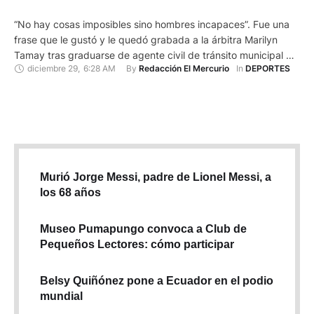
“No hay cosas imposibles sino hombres incapaces”. Fue una
frase que le gustó y le quedó grabada a la árbitra Marilyn
Tamay tras graduarse de agente civil de tránsito municipal del
diciembre 29
,
6:28 AM
By 
In 
Redacción El Mercurio
DEPORTES
cantón Azogues. Fue parte de la primera promoción que
empezará a servir a la comunidad desde los primeros meses
de 2023. “El curso me …
Murió Jorge Messi, padre de Lionel Messi, a
los 68 años
Museo Pumapungo convoca a Club de
Pequeños Lectores: cómo participar
Belsy Quiñónez pone a Ecuador en el podio
mundial