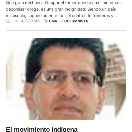
Que gran deshonor. Ocupar el tercer puesto en el mundo en
decomisar droga, es una gran indignidad. Siendo un país
minúsculo, supuestamente fácil el control de fronteras y
julio 14
,
5:29 AM
By 
In 
CMV
COLUMNISTA
mecanismos de negocio del azote humano que es la droga, se
vuelve inverosímil saber que llegamos al podio por el
decomiso de cientos de toneladas de cocaína. …
El movimiento indígena