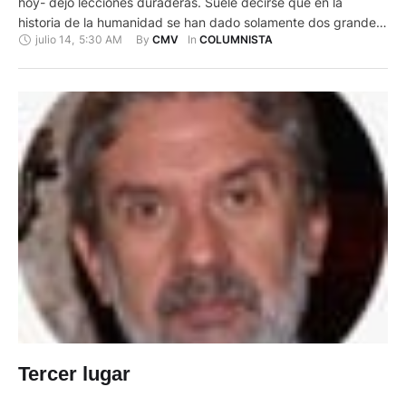
hoy- dejó lecciones duraderas. Suele decirse que en la
historia de la humanidad se han dado solamente dos grandes
julio 14
,
5:30 AM
By 
In 
CMV
COLUMNISTA
revoluciones. La del cristianismo que hizo iguales a los seres
humanos ante Dios. Superó la tradición de las culturas en el
Viejo y el Nuevo Mundo en …
Tercer lugar