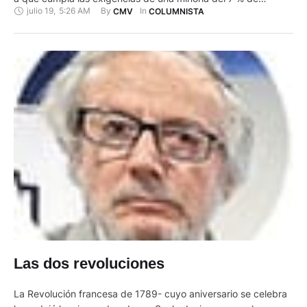
julio 19
,
5:26 AM
By 
In 
CMV
COLUMNISTA
ecuatorianos, cabe interrogarse si esperarán la misma
violencia para resolver la crisis del IESS y provocar la renuncia
de directores centrales y provinciales, sin …
Las dos revoluciones
La Revolución francesa de 1789- cuyo aniversario se celebra