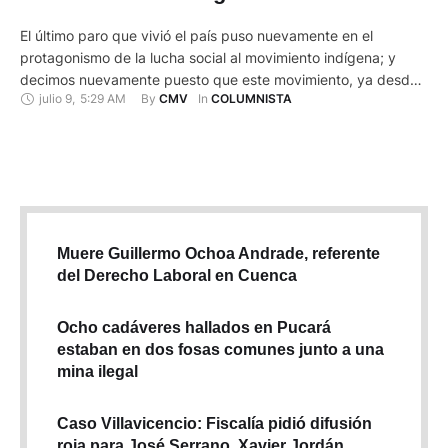
El último paro que vivió el país puso nuevamente en el
protagonismo de la lucha social al movimiento indígena; y
decimos nuevamente puesto que este movimiento, ya desde
julio 9
,
5:29 AM
By 
In 
CMV
COLUMNISTA
inicios de los años noventa del siglo XX, generó acciones de
reclamo y protestas por sus reivindicaciones, y de otros
sectores de la sociedad, frente a los …
Muere Guillermo Ochoa Andrade, referente
del Derecho Laboral en Cuenca
Ocho cadáveres hallados en Pucará
estaban en dos fosas comunes junto a una
mina ilegal
Caso Villavicencio: Fiscalía pidió difusión
roja para José Serrano, Xavier Jordán,