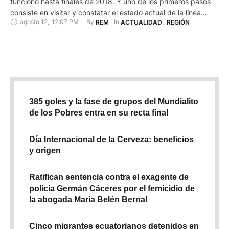
funcionó hasta finales de 2018. Y uno de los primeros pasos
consiste en visitar y constatar el estado actual de la línea
agosto 12
,
12:07 PM
By 
In 
REM
ACTUALIDAD
,
REGIÓN
férrea. Esta visita se hizo con Jaime Páez Muentes,
responsable de la empresa de Ferrocarriles del Ecuador, que
está en proceso …
385 goles y la fase de grupos del Mundialito
de los Pobres entra en su recta final
Día Internacional de la Cerveza: beneficios
y origen
Ratifican sentencia contra el exagente de
policía Germán Cáceres por el femicidio de
la abogada María Belén Bernal
Cinco migrantes ecuatorianos detenidos en