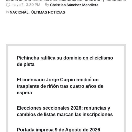
mayo 7
,
3:30 PM
By 
Christian Sánchez Mendieta
en la selva de Pastaza. El incidente se produjo el último
martes, cerca de las 13:00, mientras transportaba a tres
In 
NACIONAL
,
ÚLTIMAS NOTICIAS
pasajeros además del piloto. El viaje …
Pichincha ratifica su dominio en el ciclismo
de pista
El cuencano Jorge Carpio recibió un
trasplante de riñón tras cuatro años de
espera
Elecciones seccionales 2026: renuncias y
cambios de listas marcan las inscripciones
Portada impresa 9 de Agosto de 2026