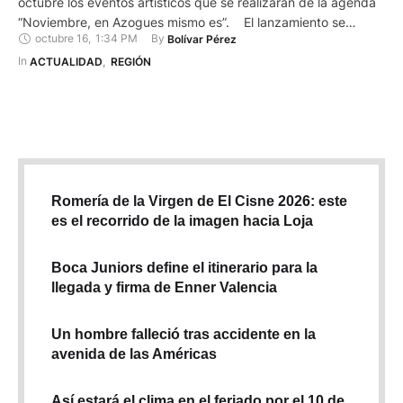
octubre los eventos artísticos que se realizarán de la agenda
“Noviembre, en Azogues mismo es”. El lanzamiento se
octubre 16
,
1:34 PM
By 
Bolívar Pérez
efectuó en el teatro de la Casa de la Cultura Núcleo del Cañar,
con el propósito de llamar la atención de turistas locales y
In 
ACTUALIDAD
,
REGIÓN
extranjeros. En la …
Romería de la Virgen de El Cisne 2026: este
es el recorrido de la imagen hacia Loja
Boca Juniors define el itinerario para la
llegada y firma de Enner Valencia
Un hombre falleció tras accidente en la
avenida de las Américas
Así estará el clima en el feriado por el 10 de