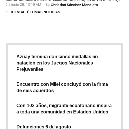
junio 26
,
10:19 AM
By 
Christian Sánchez Mendieta
en Nulti. Una cámara de seguridad captó cómo los
delincuentes ingresaron a la propiedad en una camioneta
In 
CUENCA
,
ÚLTIMAS NOTICIAS
Chevrolet blanca, de doble cabina, …
Azuay termina con cinco medallas en
natación en los Juegos Nacionales
Prejuveniles
Encuentro con Milei concluyó con la firma
de seis acuerdos
Con 102 años, migrante ecuatoriano inspira
a toda una comunidad en Estados Unidos
Defunciones 6 de agosto