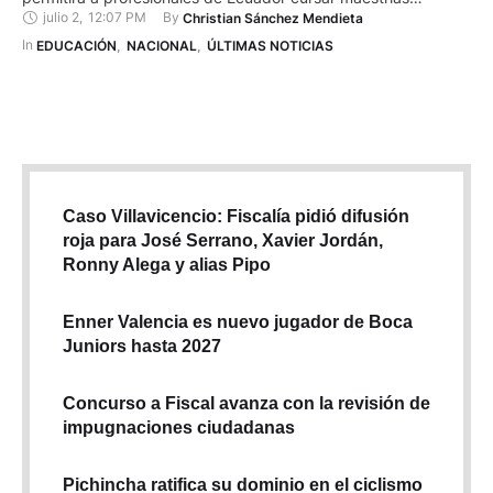
julio 2
,
12:07 PM
By 
Christian Sánchez Mendieta
completamente financiadas por Irlanda. Se trata de un
programa de becas financiado en su totalidad por el Gobierno
In 
EDUCACIÓN
,
NACIONAL
,
ÚLTIMAS NOTICIAS
de Irlanda, a través de Irish Aid, que permite a profesionales
de países elegibles …
Caso Villavicencio: Fiscalía pidió difusión
roja para José Serrano, Xavier Jordán,
Ronny Alega y alias Pipo
Enner Valencia es nuevo jugador de Boca
Juniors hasta 2027
Concurso a Fiscal avanza con la revisión de
impugnaciones ciudadanas
Pichincha ratifica su dominio en el ciclismo