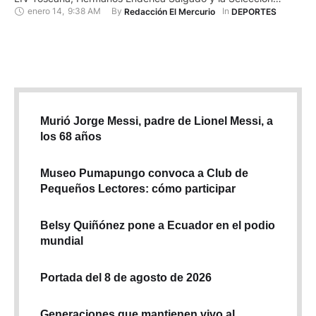
enero 14
,
9:38 AM
By 
In 
Redacción El Mercurio
DEPORTES
Ecuatoriana de Triatlón. En esta última resaltan deportistas
consagrados como Elizabeth Bravo y deportistas con gran
proyección como Xavier Criollo. “Trabajamos para promover
valores a través del deporte, el respeto …
Murió Jorge Messi, padre de Lionel Messi, a
los 68 años
Museo Pumapungo convoca a Club de
Pequeños Lectores: cómo participar
Belsy Quiñónez pone a Ecuador en el podio
mundial
Portada del 8 de agosto de 2026
Generaciones que mantienen vivo al