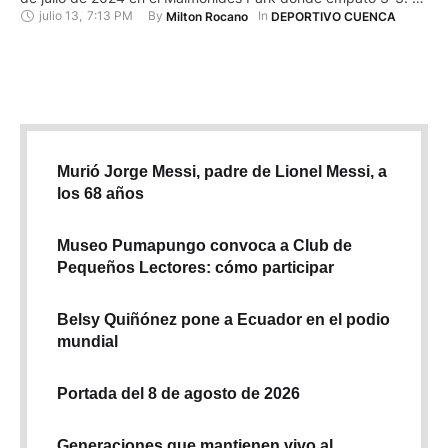
julio 13
,
7:13 PM
By 
In 
Milton Rocano
DEPORTIVO CUENCA
es que, en su gira por los Estados Unidos, el Expreso Austral
disputó el histórico partido amistoso luego de 21 años, …
Murió Jorge Messi, padre de Lionel Messi, a
los 68 años
Museo Pumapungo convoca a Club de
Pequeños Lectores: cómo participar
Belsy Quiñónez pone a Ecuador en el podio
mundial
Portada del 8 de agosto de 2026
Generaciones que mantienen vivo al