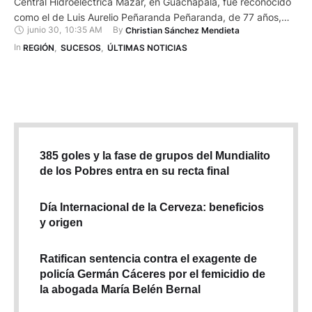
Central Hidroeléctrica Mazar, en Guachapala, fue reconocido
como el de Luis Aurelio Peñaranda Peñaranda, de 77 años,
junio 30
,
10:35 AM
By 
Christian Sánchez Mendieta
quien permanecía desaparecido desde el 19 de junio.
Trabajadores que hacían labores de limpieza y mantenimiento
In 
REGIÓN
,
SUCESOS
,
ÚLTIMAS NOTICIAS
en el embalse encontraron el cuerpo y alertaron al …
385 goles y la fase de grupos del Mundialito
de los Pobres entra en su recta final
Día Internacional de la Cerveza: beneficios
y origen
Ratifican sentencia contra el exagente de
policía Germán Cáceres por el femicidio de
la abogada María Belén Bernal