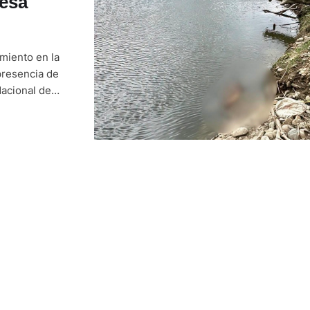
resa
miento en la
presencia de
Nacional de
bir una alerta
este hallazgo.