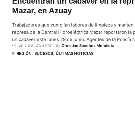
Encuentran un cadáver en la rep
Mazar, en Azuay
Trabajadores que cumplían labores de limpieza y manteni
represa de la Central Hidroeléctrica Mazar reportaron la 
un cadáver este lunes 29 de junio. Agentes de la Policía 
junio 29
,
2:23 PM
By 
Christian Sánchez Mendieta
Guachapala, en Azuay, fueron movilizados al sitio tras reci
In 
del Servicio Integrado de Seguridad (SIS) ECU 911 sobre 
REGIÓN
,
SUCESOS
,
ÚLTIMAS NOTICIAS
…