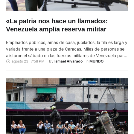
«La patria nos hace un llamado»:
Venezuela amplía reserva militar
Empleados públicos, amas de casa, jubilados, la fila es larga y
variada frente a una plaza de Caracas. Miles de personas se
alistaron el sábado en las fuerzas militares de Venezuela para
agosto 23
,
7:58 PM
By 
In 
Ismael Alvarado
MUNDO
sumar filas ante una eventual invasión estadounidense. El
presidente Nicolás Maduro llamó a abrir durante este y otros
fines de semanas el registro …