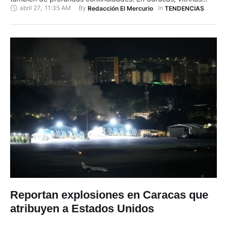
abril 27
,
11:35 AM
By 
In 
Redacción El Mercurio
TENDENCIAS
abastecidas, mayor circulación de bienes y actividad
comercial contrastan con una economía aún desordenada,
marcada por inflación elevada, desigualdad extrema y una
transición que no termina de consolidarse. Una economía que
…
Reportan explosiones en Caracas que
atribuyen a Estados Unidos