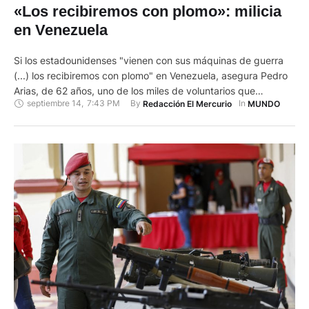
«Los recibiremos con plomo»: milicia
en Venezuela
Si los estadounidenses "vienen con sus máquinas de guerra
(...) los recibiremos con plomo" en Venezuela, asegura Pedro
Arias, de 62 años, uno de los miles de voluntarios que
septiembre 14
,
7:43 PM
By 
In 
Redacción El Mercurio
MUNDO
respondieron al llamado del presidente Nicolás Maduro para
adiestrarse ante lo que considera una "amenaza" de
Washington. Maduro pidió en las últimas semanas a la
población …