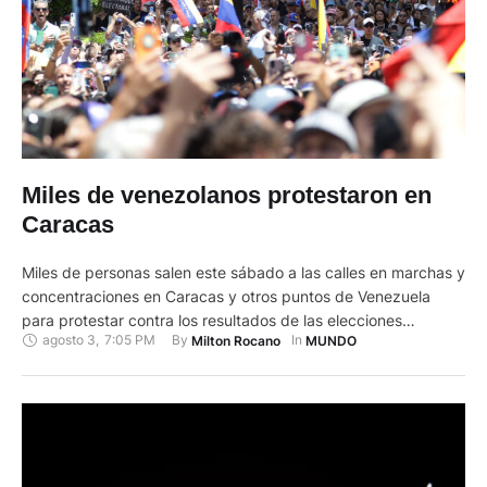
Miles de venezolanos protestaron en
Caracas
Miles de personas salen este sábado a las calles en marchas y
concentraciones en Caracas y otros puntos de Venezuela
para protestar contra los resultados de las elecciones
agosto 3
,
7:05 PM
By 
In 
Milton Rocano
MUNDO
presidenciales del pasado domingo brindados por el Consejo
Nacional Electoral (CNE), que proclamó ganador y reelegido
al presidente Nicolás Maduro. Las protestas, convocadas por
la mayor coalición …