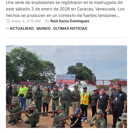
Una serie de explosiones se registraron en la madrugada de
este sábado 3 de enero de 2026 en Caracas, Venezuela. Los
hechos se producen en un contexto de fuertes tensiones
enero 3
,
4:10 AM
By 
Raúl Sacta Domínguez
entre Venezuela y Estados Unidos. De acuerdo a los primeros
datos reportados por AFIP, EFE y CNN, fuertes explosiones y
In 
ACTUALIDAD
,
MUNDO
,
ÚLTIMAS NOTICIAS
ruidos similares a aeronaves sobrevolando a baja …