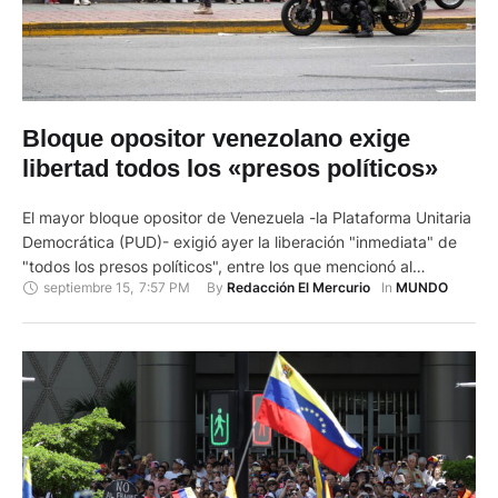
Bloque opositor venezolano exige
libertad todos los «presos políticos»
El mayor bloque opositor de Venezuela -la Plataforma Unitaria
Democrática (PUD)- exigió ayer la liberación "inmediata" de
"todos los presos políticos", entre los que mencionó al
septiembre 15
,
7:57 PM
By 
In 
Redacción El Mercurio
MUNDO
exdiputado Freddy Superlano, detenido el 30 de julio.
"Exigimos, desde la Plataforma Unitaria, su libertad inmediata
y el respeto a sus derechos humanos. Todos los presos
políticos en Venezuela …