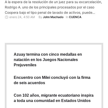
A la espera de la resolución de un juez para su excarcelación,
Rodrigo A. uno de los principales procesados por el caso
Coopera bajo el tipo penal de lavado de activos, puede
enero 24
,
4:50 AM
By 
In 
John Machado
CUENCA
acceder a su régimen de prelibertad en los próximos días
informó la directora del Centro de Rehabilitación Social de
Turi, Belén Cabrera. El …
Azuay termina con cinco medallas en
natación en los Juegos Nacionales
Prejuveniles
Encuentro con Milei concluyó con la firma
de seis acuerdos
Con 102 años, migrante ecuatoriano inspira
a toda una comunidad en Estados Unidos