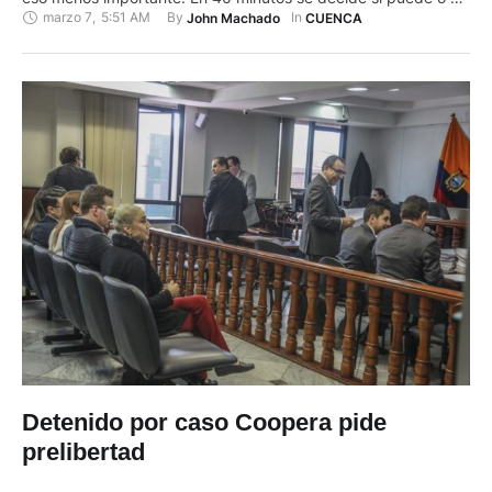
marzo 7
,
5:51 AM
By 
In 
John Machado
CUENCA
salir de la cárcel anticipadamente. Rodrigo Aucay, procesado
por Lavado de Activos, Peculado y Violación, aguarda con
una casaca naranja la decisión …
Detenido por caso Coopera pide
prelibertad