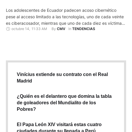
Los adolescentes de Ecuador padecen acoso cibernético
pese al acceso limitado a las tecnologías, uno de cada veinte
es ciberacosador, mientras que uno de cada diez es víctima,
octubre 14
,
11:33 AM
By 
In 
CMV
TENDENCIAS
según un estudio dirigido por la Universidad española de
Córdoba (sur). Son datos del avance del "Informe sobre
Cyberbullying en Adolescentes de Ecuador: Claves para su
Prevención", …
Vinícius extiende su contrato con el Real
Madrid
¿Quién es el delantero que domina la tabla
de goleadores del Mundialito de los
Pobres?
El Papa León XIV visitará estas cuatro
ciudades durante su llegada a Perú