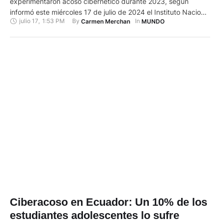
experimentaron acoso cibernético durante 2023, según
informó este miércoles 17 de julio de 2024 el Instituto Nacional
julio 17
,
1:53 PM
By 
In 
Carmen Merchan
MUNDO
de Estadística y Geografía (Inegi). Esta cifra, del Módulo sobre
Ciberacoso (Mociba) 2023, representa a un 20,9 % de la
población mexicana con internet durante ese año, …
Ciberacoso en Ecuador: Un 10% de los
estudiantes adolescentes lo sufre