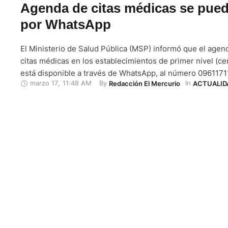
Agenda de citas médicas se pued
por WhatsApp
El Ministerio de Salud Pública (MSP) informó que el age
citas médicas en los establecimientos de primer nivel (ce
está disponible a través de WhatsApp, al número 0961171
marzo 17
,
11:48 AM
By 
In 
Redacción El Mercurio
ACTUALID
acuerdo con esta cartera de Estado, este servicio funcion
del día, los siete días de la semana, con el objetivo …