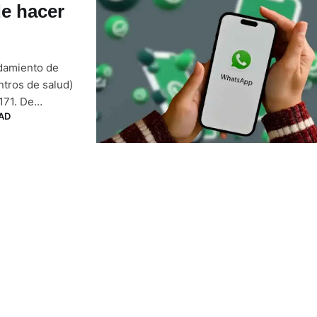
e hacer
ndamiento de
ntros de salud)
171. De
AD
a las 24 horas