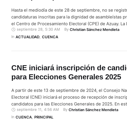
Hasta el mediodía de este 28 de septiembre, no se regist
candidaturas inscritas para la dignidad de asambleístas p
el Centro de Procesamiento Electoral (CPE) de Azuay. La
septiembre 28
,
5:30 AM
By 
Christian Sánchez Mendieta
Consejo Nacional Electoral (CNE) en esta provincia tiene h
In 
módulos de apoyo a las organizaciones políticas para que
ACTUALIDAD
,
CUENCA
sus candidatos en …
CNE iniciará inscripción de cand
para Elecciones Generales 2025
A partir de este 13 de septiembre de 2024, el Consejo Na
Electoral (CNE) iniciará el proceso de recepción de inscr
candidatos para las Elecciones Generales de 2025. En es
septiembre 11
,
4:56 AM
By 
Christian Sánchez Mendieta
electoral se elegirá al nuevo Presidente y Vicepresidente
In 
así como a los asambleístas nacionales, provinciales y del 
CUENCA
,
PRINCIPAL
los …