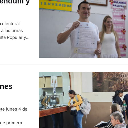
réndum y
 electoral
 a las urnas
lta Popular y
oboa con el
de seguridad
ones
ste lunes 4 de
 de primera