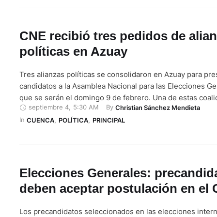
CNE recibió tres pedidos de alia
políticas en Azuay
Tres alianzas políticas se consolidaron en Azuay para pre
candidatos a la Asamblea Nacional para las Elecciones G
que se serán el domingo 9 de febrero. Una de estas coali
septiembre 4
,
5:30 AM
By 
Christian Sánchez Mendieta
políticas es la que firmaron los movimientos Igualdad (List
In 
Creando Oportunidades (CREO) (Lista 21). La primera es 
CUENCA
,
POLÍTICA
,
PRINCIPAL
provincial y la …
Elecciones Generales: precandid
deben aceptar postulación en el
Los precandidatos seleccionados en las elecciones intern