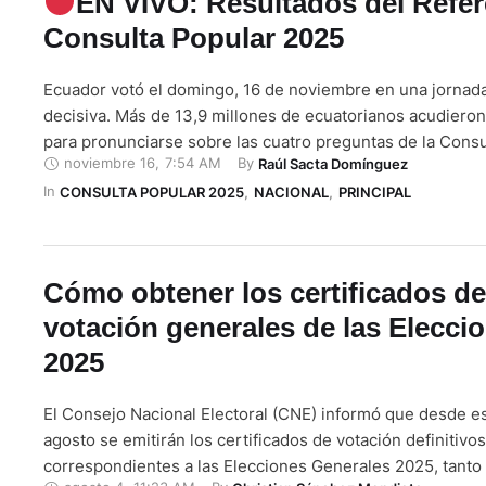
EN VIVO: Resultados del Refe
Consulta Popular 2025
Ecuador votó el domingo, 16 de noviembre en una jornada
decisiva. Más de 13,9 millones de ecuatorianos acudieron
para pronunciarse sobre las cuatro preguntas de la Consu
noviembre 16
,
7:54 AM
By 
Raúl Sacta Domínguez
Referéndum 2025, impulsados por el presidente Daniel N
In 
objetivo de rediseñar el marco político, constitucional y 
CONSULTA POPULAR 2025
,
NACIONAL
,
PRINCIPAL
del país. …
Cómo obtener los certificados de
votación generales de las Elecci
2025
El Consejo Nacional Electoral (CNE) informó que desde e
agosto se emitirán los certificados de votación definitivos
correspondientes a las Elecciones Generales 2025, tanto