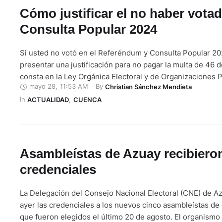
Cómo justificar el no haber votad
Consulta Popular 2024
Si usted no votó en el Referéndum y Consulta Popular 2
presentar una justificación para no pagar la multa de 46 
consta en la Ley Orgánica Electoral y de Organizaciones Po
mayo 28
,
11:53 AM
By 
Christian Sánchez Mendieta
También puede justificarse si es que no se presentó a co
In 
Juntas Receptoras del Voto (JRV) y así evitar cancelar …
ACTUALIDAD
,
CUENCA
Asambleístas de Azuay recibiero
credenciales
La Delegación del Consejo Nacional Electoral (CNE) de A
ayer las credenciales a los nuevos cinco asambleístas de 
que fueron elegidos el último 20 de agosto. El organismo 