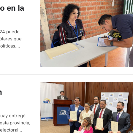
o en la
024 puede
dólares que
líticas.
nformar las
n
zuay entregó
esta provincia,
electoral