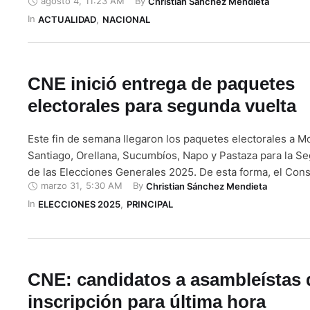
agosto 4
,
11:23 AM
By 
Christian Sánchez Mendieta
como de segunda vuelta. El documento puede obtenerse
In 
presencial en las 24 Delegaciones Provinciales Electorale
ACTUALIDAD
,
NACIONAL
ingresando al portal institucional: www.cne.gob.ec. Para 
CNE inició entrega de paquetes
electorales para segunda vuelta
Este fin de semana llegaron los paquetes electorales a M
Santiago, Orellana, Sucumbíos, Napo y Pastaza para la S
de las Elecciones Generales 2025. De esta forma, el Con
marzo 31
,
5:30 AM
By 
Christian Sánchez Mendieta
Electoral (CNE) inició la distribución del material electora
In 
bajo el resguardo de las Fuerzas Armadas (FF.AA.). Los ki
ELECCIONES 2025
,
PRINCIPAL
contienen papeletas, documentos …
CNE: candidatos a asambleístas 
inscripción para última hora