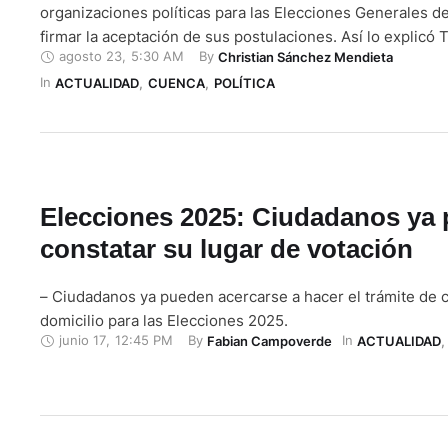
organizaciones políticas para las Elecciones Generales 
firmar la aceptación de sus postulaciones. Así lo explicó
agosto 23
,
5:30 AM
By 
Christian Sánchez Mendieta
Maldonado, director de la Delegación del Consejo Naciona
In 
(CNE) en Azuay, quien aclaró que, en caso de que un pre
ACTUALIDAD
,
CUENCA
,
POLÍTICA
acepte, puede ser reemplazado por …
Elecciones 2025: Ciudadanos ya
constatar su lugar de votación
– Ciudadanos ya pueden acercarse a hacer el trámite de 
domicilio para las Elecciones 2025.
junio 17
,
12:45 PM
By 
In 
Fabian Campoverde
ACTUALIDAD
,