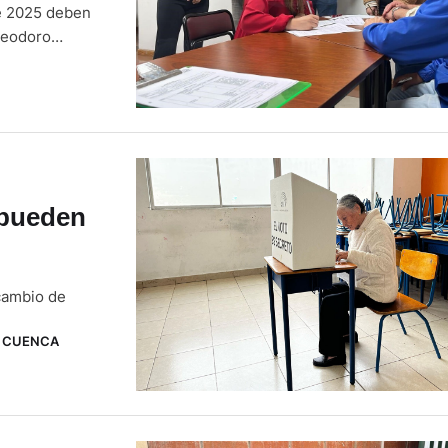
de 2025 deben
 Teodoro
l Electoral
candidato no
 pueden
cambio de
CUENCA