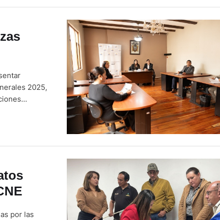
nzas
sentar
enerales 2025,
ciones
a 82) y
de ámbito
atos
 CNE
as por las