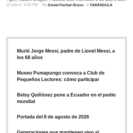
julio 5
,
4:23 PM
By 
In 
Daniel Pachari Bravo
FARÁNDULA
48 años tras un intento de suicidio, informaron sus hermanas
mayores, Carol y Nancy, en una publicación de Facebook.
Sus familiares explicaron que la cantante había tratado …
Murió Jorge Messi, padre de Lionel Messi, a
los 68 años
Museo Pumapungo convoca a Club de
Pequeños Lectores: cómo participar
Belsy Quiñónez pone a Ecuador en el podio
mundial
Portada del 8 de agosto de 2026
Generaciones que mantienen vivo al