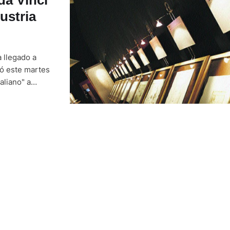
ustria
a llegado a
ó este martes
aliano" a
asando por la