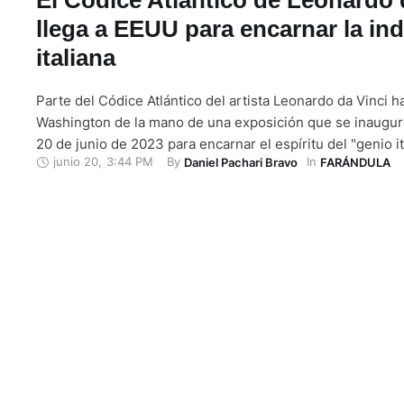
llega a EEUU para encarnar la ind
italiana
Parte del Códice Atlántico del artista Leonardo da Vinci h
Washington de la mano de una exposición que se inaugur
20 de junio de 2023 para encarnar el espíritu del "genio it
junio 20
,
3:44 PM
By 
In 
Daniel Pachari Bravo
FARÁNDULA
través de dibujos futuristas sobre industria y mecánica, p
ingeniería y el vuelo. Se trata de …