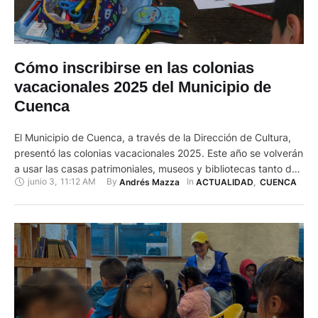
Cómo inscribirse en las colonias
vacacionales 2025 del Municipio de
Cuenca
El Municipio de Cuenca, a través de la Dirección de Cultura,
presentó las colonias vacacionales 2025. Este año se volverán
a usar las casas patrimoniales, museos y bibliotecas tanto de
junio 3
,
11:12 AM
By 
In 
Andrés Mazza
ACTUALIDAD
,
CUENCA
la zona urbana como de la zona rural de Cuenca para el
desarrollo de las actividades para niños y jóvenes, una vez
que terminen las …