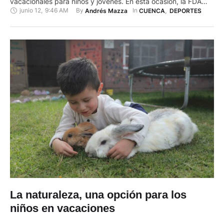
vacacionales para niños y jóvenes. En esta ocasión, la FDA
junio 12
,
9:46 AM
By 
In 
Andrés Mazza
CUENCA
,
DEPORTES
ofertará 21 deportes, los cuales, se practicarán entre el 8 de
julio y el 8 de agosto de 2024. Las actividades deportivas
son: Las inscripciones en las colonias …
La naturaleza, una opción para los
niños en vacaciones