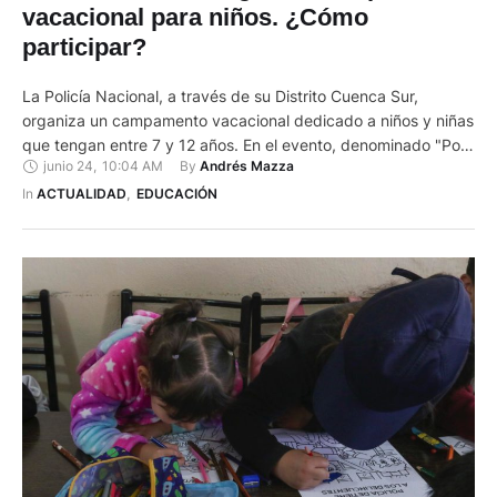
vacacional para niños. ¿Cómo
participar?
La Policía Nacional, a través de su Distrito Cuenca Sur,
organiza un campamento vacacional dedicado a niños y niñas
que tengan entre 7 y 12 años. En el evento, denominado "Poli
junio 24
,
10:04 AM
By 
Andrés Mazza
Scouts", se realizarán actividades recreativas, juegos al aire
libre, talleres de seguridad ciudadana y autoprotección, y
In 
ACTUALIDAD
,
EDUCACIÓN
actividades deportivas y dinámicas en equipo. Los niños …