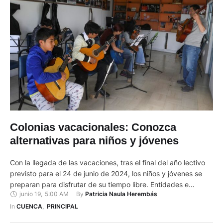
Colonias vacacionales: Conozca
alternativas para niños y jóvenes
Con la llegada de las vacaciones, tras el final del año lectivo
previsto para el 24 de junio de 2024, los niños y jóvenes se
preparan para disfrutar de su tiempo libre. Entidades e
junio 19
,
5:00 AM
By 
Patricia Naula Herembás
instituciones ofrecen variedad de alternativas para las
colonias vacacionales, que combinan aprendizaje y diversión.
In 
CUENCA
,
PRINCIPAL
Casa de la Cultura La Casa de …