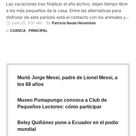
Las vacaciones tras finalizar el año lectivo, dejan tiempo libre
a los más pequeños de la casa. Entre las alternativas para
disfrutar de este periodo está el contacto con los animales y
junio 25
,
5:37 AM
By 
Patricia Naula Herembás
la naturaleza, que ofrecen lugares como ‘La Granjita
Interactiva’ y ‘La granja didáctica del abue Pepe’. En el sector
In 
CUENCA
,
PRINCIPAL
Cristo del Consuelo, vía …
Murió Jorge Messi, padre de Lionel Messi, a
los 68 años
Museo Pumapungo convoca a Club de
Pequeños Lectores: cómo participar
Belsy Quiñónez pone a Ecuador en el podio
mundial