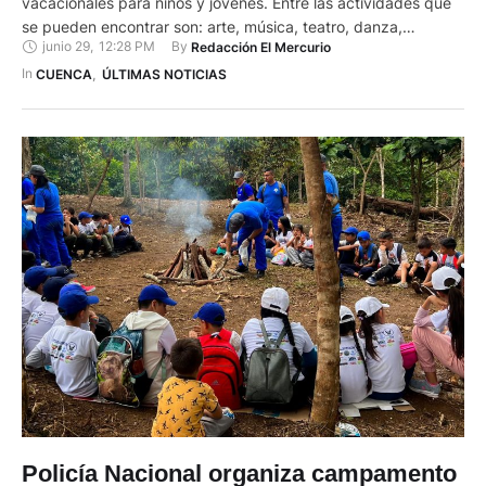
vacacionales para niños y jóvenes. Entre las actividades que
se pueden encontrar son: arte, música, teatro, danza,
junio 29
,
12:28 PM
By 
Redacción El Mercurio
deportes, circo, manualidades, gastronomía, liderazgo,
educación ambiental, visitas culturales y recreación. Hay
In 
CUENCA
,
ÚLTIMAS NOTICIAS
alrededor de 3.000 cupos para niñas, niños, jóvenes; y, por
primera vez, para adultos y adultos …
Policía Nacional organiza campamento