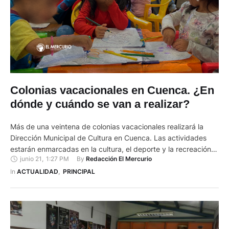
Colonias vacacionales en Cuenca. ¿En
dónde y cuándo se van a realizar?
Más de una veintena de colonias vacacionales realizará la
Dirección Municipal de Cultura en Cuenca. Las actividades
estarán enmarcadas en la cultura, el deporte y la recreación
junio 21
,
1:27 PM
By 
Redacción El Mercurio
de los niños de la ciudad y el cantón. Este año las sedes de
las colonias vacacionales de Cuenca serán en las bibliotecas,
In 
ACTUALIDAD
,
PRINCIPAL
las casas patrimoniales, los centros …