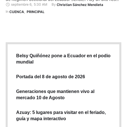
septiembre 6
,
5:30 AM
By 
Christian Sánchez Mendieta
para la salud por aire contaminado. La concentración de
partículas finas llegó a 151 PM2.5, lo que representa un riesgo
In 
CUENCA
,
PRINCIPAL
para la …
Belsy Quiñónez pone a Ecuador en el podio
mundial
Portada del 8 de agosto de 2026
Generaciones que mantienen vivo al
mercado 10 de Agosto
Azuay: 5 lugares para visitar en el feriado,
guía y mapa interactivo