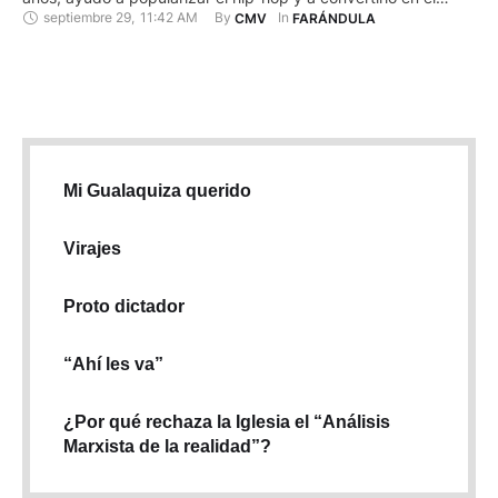
septiembre 29
,
11:42 AM
By 
In 
CMV
FARÁNDULA
género de masas que es hoy en día gracias a himnos como
"Gangsta’s Paradise" y otros canciones de éxitos. Nacido Artis
Leon …
Mi Gualaquiza querido
Virajes
Proto dictador
“Ahí les va”
¿Por qué rechaza la Iglesia el “Análisis
Marxista de la realidad”?