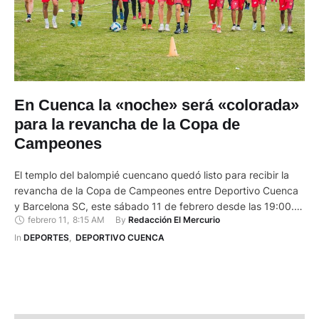
En Cuenca la «noche» será «colorada»
para la revancha de la Copa de
Campeones
El templo del balompié cuencano quedó listo para recibir la
revancha de la Copa de Campeones entre Deportivo Cuenca
y Barcelona SC, este sábado 11 de febrero desde las 19:00.
febrero 11
,
8:15 AM
By 
Redacción El Mercurio
Los morlacos tendrán que revertir el 1-0 que se registró hace
una semana en el Monumental. El ánimo de los leones es
In 
DEPORTES
,
DEPORTIVO CUENCA
bastante alto, aunque …