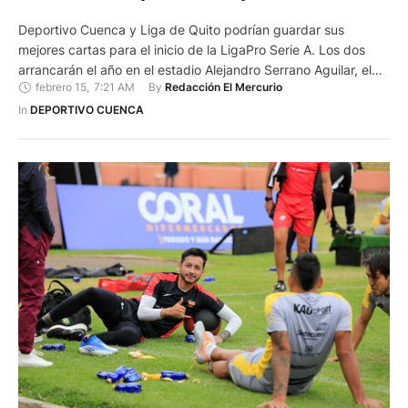
Deportivo Cuenca y Liga de Quito podrían guardar sus
mejores cartas para el inicio de la LigaPro Serie A. Los dos
arrancarán el año en el estadio Alejandro Serrano Aguilar, el
febrero 15
,
7:21 AM
By 
Redacción El Mercurio
24 de febrero a las 19:00. Antes se examinarán en dos
compromisos amistosos que dirimirán al monarca de la Copa
In 
DEPORTIVO CUENCA
de Campeones “Edgardo Bauza”. …