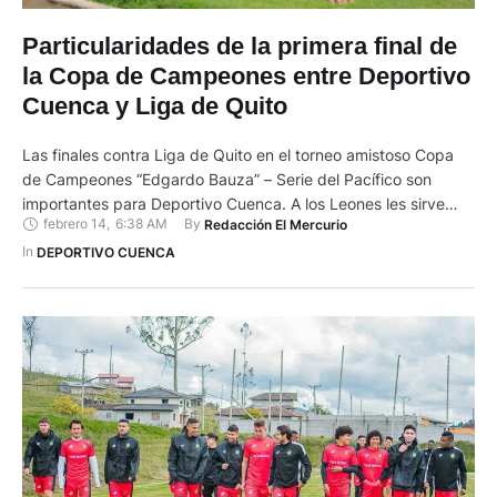
Particularidades de la primera final de
la Copa de Campeones entre Deportivo
Cuenca y Liga de Quito
Las finales contra Liga de Quito en el torneo amistoso Copa
de Campeones “Edgardo Bauza” – Serie del Pacífico son
importantes para Deportivo Cuenca. A los Leones les sirve
febrero 14
,
6:38 AM
By 
Redacción El Mercurio
ambos cotejos para llegar con mayor volumen de juego y un
mejor funcionamiento al inicio de la LigaPro Serie A que,
In 
DEPORTIVO CUENCA
paradójicamente, será contra los mismos …