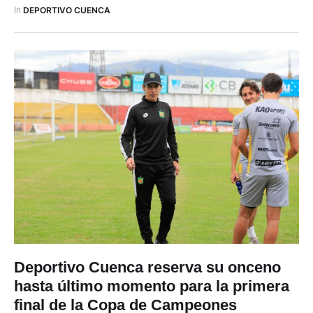
aficionados que asistieron al estadio Alejandro Serrano
In 
DEPORTIVO CUENCA
Aguilar. Muy temprano los Albos …
Deportivo Cuenca reserva su onceno
hasta último momento para la primera
final de la Copa de Campeones