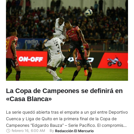
La Copa de Campeones se definirá en
«Casa Blanca»
La serie quedó abierta tras el empate a un gol entre Deportivo
Cuenca y Liga de Quito en la primera final de la Copa de
Campeones “Edgardo Bauza” – Serie Pacífico. El compromiso
febrero 16
,
6:00 AM
By 
Redacción El Mercurio
fue muy dinámico y entretenido para los más de 5.000