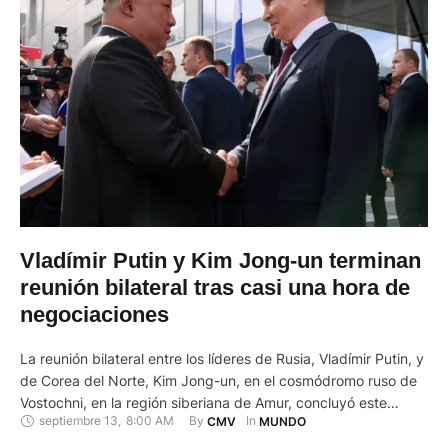
Vladímir Putin y Kim Jong-un terminan
reunión bilateral tras casi una hora de
negociaciones
La reunión bilateral entre los líderes de Rusia, Vladímir Putin, y
de Corea del Norte, Kim Jong-un, en el cosmódromo ruso de
Vostochni, en la región siberiana de Amur, concluyó este
septiembre 13
,
8:00 AM
By 
In 
CMV
MUNDO
miércoles, 13 de septiembre de 2023, tras casi una hora de
conversaciones, informó el Kremlin. Según la agencia Interfax,