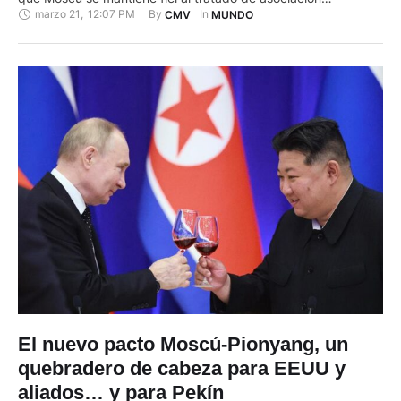
marzo 21
,
12:07 PM
By 
In 
CMV
MUNDO
estratégica firmado por ambos países y que incluye una
cláusula de asistencia mutua en caso de agresión. "La parte
rusa confirma su voluntad incondicional de cumplir …
El nuevo pacto Moscú-Pionyang, un
quebradero de cabeza para EEUU y
aliados… y para Pekín