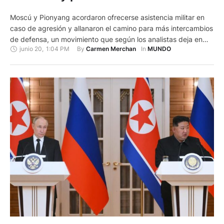
Moscú y Pionyang acordaron ofrecerse asistencia militar en
caso de agresión y allanaron el camino para más intercambios
de defensa, un movimiento que según los analistas deja en
junio 20
,
1:04 PM
By 
In 
Carmen Merchan
MUNDO
una situación compleja tanto a Pekín, máximo aliado de
ambos países, como a Seúl, Tokio y Washington, para los que
eleva el desafío. Los líderes de Rusia …