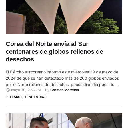
Corea del Norte envía al Sur
centenares de globos rellenos de
desechos
El Ejército surcoreano informó este miércoles 29 de mayo de
2024 de que se han detectado más de 200 globos enviados
por el Norte rellenos de desechos, pocos días después de
mayo 30
,
2:58 PM
By 
Carmen Merchan
que Pionyang amenazara con responder al envío de
propaganda contraria al régimen por parte de activistas
In 
TEMAS
,
TENDENCIAS
desde el Sur. Es la mayor cantidad de …