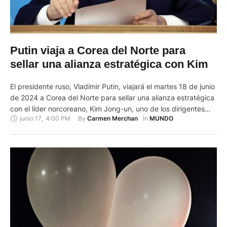
Putin viaja a Corea del Norte para
sellar una alianza estratégica con Kim
El presidente ruso, Vladímir Putin, viajará el martes 18 de junio
de 2024 a Corea del Norte para sellar una alianza estratégica
con el líder norcoreano, Kim Jong-un, uno de los dirigentes
junio 17
,
4:00 PM
By 
In 
Carmen Merchan
MUNDO
que más ha apoyado al Kremlin en su guerra con Ucrania. "De
la visita del presidente de Rusia a Corea del Norte esperamos
…