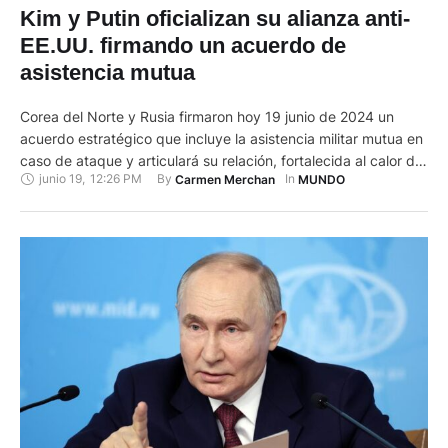
Kim y Putin oficializan su alianza anti-
EE.UU. firmando un acuerdo de
asistencia mutua
Corea del Norte y Rusia firmaron hoy 19 junio de 2024 un
acuerdo estratégico que incluye la asistencia militar mutua en
caso de ataque y articulará su relación, fortalecida al calor de
junio 19
,
12:26 PM
By 
In 
Carmen Merchan
MUNDO
la guerra de Ucrania y la apuesta nuclear de Pionyang y que
busca impulsar un nuevo orden multipolar que desafíe la
hegemonía estadounidense. …