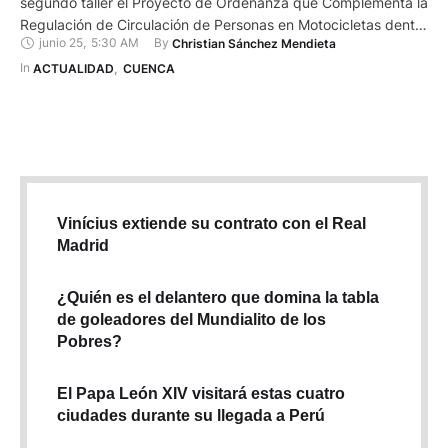
segundo taller el Proyecto de Ordenanza que Complementa la
Regulación de Circulación de Personas en Motocicletas dentro
junio 25
,
5:30 AM
By 
Christian Sánchez Mendieta
del cantón Cuenca. Esta normativa, que en resumen busca
prevenir la circulación de dos personas en motocicleta y, a su
In 
ACTUALIDAD
,
CUENCA
vez, hechos delictivos, ya fue analizada en …
Vinícius extiende su contrato con el Real
Madrid
¿Quién es el delantero que domina la tabla
de goleadores del Mundialito de los
Pobres?
El Papa León XIV visitará estas cuatro
ciudades durante su llegada a Perú