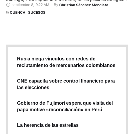
septiembre 8
,
9:22 AM
By 
Christian Sánchez Mendieta
termales de Baños de Agua Santa. De acuerdo con la versión
de algunos testigos, el hombre sufrió una descompensación y
In 
CUENCA
,
SUCESOS
colapsó. Intentaron reanimarlo, pero no …
Rusia niega vínculos con redes de
reclutamiento de mercenarios colombianos
CNE capacita sobre control financiero para
las elecciones
Gobierno de Fujimori espera que visita del
papa motive «reconciliación» en Perú
La herencia de las estrellas