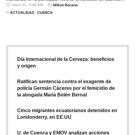
mayo 20
,
5:48 AM
By 
Milton Rocano
Nada ha cambiado desde aquel fin de semana del 1 de mayo
de 2025, cuando la montaña se vino abajo, sepultando casas
In 
ACTUALIDAD
,
CUENCA
y caminos, dejando …
Día Internacional de la Cerveza: beneficios
y origen
Ratifican sentencia contra el exagente de
policía Germán Cáceres por el femicidio de
la abogada María Belén Bernal
Cinco migrantes ecuatorianos detenidos en
Londonderry, en EE.UU
U. de Cuenca y EMOV analizan acciones