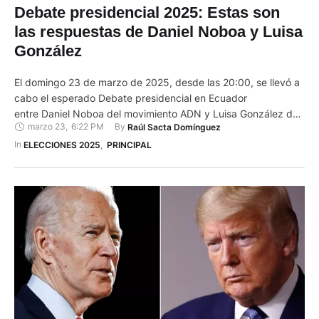
Debate presidencial 2025: Estas son
las respuestas de Daniel Noboa y Luisa
González
El domingo 23 de marzo de 2025, desde las 20:00, se llevó a
cabo el esperado Debate presidencial en Ecuador
entre Daniel Noboa del movimiento ADN y Luisa González del
marzo 23
,
6:22 PM
By 
Raúl Sacta Domínguez
movimiento RC5. Luisa Gonzáles abrió el evento y participará
primero en tres de los cinco ejes temáticos. El debate busca
In 
ELECCIONES 2025
,
PRINCIPAL
que los candidatos aborden las preocupaciones de la
población ecuatoriana …