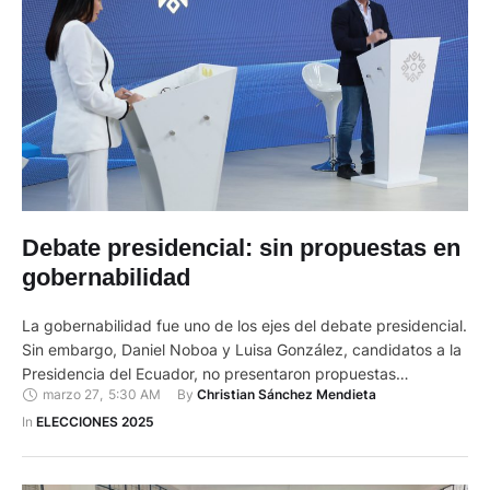
Debate presidencial: sin propuestas en
gobernabilidad
La gobernabilidad fue uno de los ejes del debate presidencial.
Sin embargo, Daniel Noboa y Luisa González, candidatos a la
Presidencia del Ecuador, no presentaron propuestas
marzo 27
,
5:30 AM
By 
Christian Sánchez Mendieta
concretas sobre este tema. González cuestionó la legitimidad
de Noboa al señalar que no había solicitado licencia para
In 
ELECCIONES 2025
candidatarse, lo que podría afectar la estabilidad institucional
del país. Por …