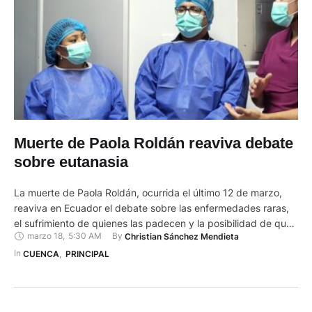
Muerte de Paola Roldán reaviva debate
sobre eutanasia
La muerte de Paola Roldán, ocurrida el último 12 de marzo,
reaviva en Ecuador el debate sobre las enfermedades raras,
el sufrimiento de quienes las padecen y la posibilidad de que
marzo 18
,
5:30 AM
By 
Christian Sánchez Mendieta
estos pacientes opten por la eutanasia. Roldán padecía de
Esclerosis Lateral Amiotrófica (ELA). En 2020, cuando tenía 38
In 
CUENCA
,
PRINCIPAL
años, le diagnosticaron esta extraña enfermedad, …