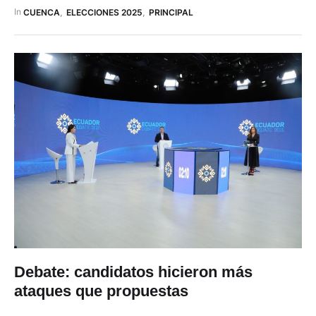
propuestas claras en educación. Aunque ambos candidatos
In 
CUENCA
,
ELECCIONES 2025
,
PRINCIPAL
coincidieron en la necesidad de mejorar el sistema educativo,
no ofrecieron soluciones innovadoras para …
Debate: candidatos hicieron más
ataques que propuestas