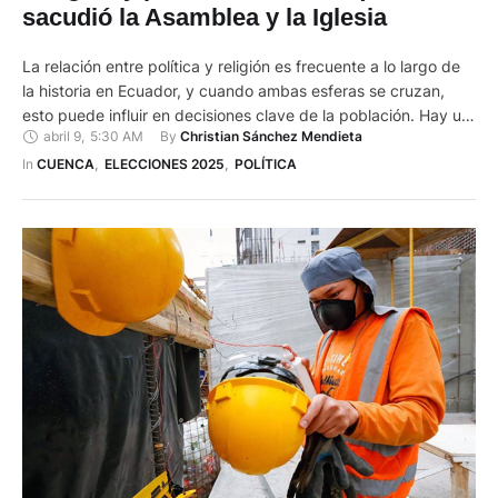
sacudió la Asamblea y la Iglesia
La relación entre política y religión es frecuente a lo largo de
la historia en Ecuador, y cuando ambas esferas se cruzan,
esto puede influir en decisiones clave de la población. Hay un
abril 9
,
5:30 AM
By 
Christian Sánchez Mendieta
debate desde la Asamblea Nacional e Iglesia. Mientras
algunos ven en la religión un valor moral que orienta la
In 
CUENCA
,
ELECCIONES 2025
,
POLÍTICA
política, otros consideran …