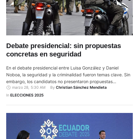
Debate presidencial: sin propuestas
concretas en seguridad
En el debate presidencial entre Luisa González y Daniel
Noboa, la seguridad y la criminalidad fueron temas clave. Sin
embargo, los candidatos no presentaron propuestas
marzo 28
,
5:30 AM
By 
Christian Sánchez Mendieta
concretas en este ámbito. González destacó la necesidad de
fortalecer la Policía Nacional y mejorar la inteligencia para
In 
ELECCIONES 2025
combatir el crimen organizado. Propuso un sistema de
seguridad más eficiente y …