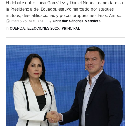
El debate entre Luisa González y Daniel Noboa, candidatos a
la Presidencia del Ecuador, estuvo marcado por ataques
mutuos, descalificaciones y pocas propuestas claras. Ambos
marzo 25
,
5:30 AM
By 
Christian Sánchez Mendieta
postulantes evitaron profundizar en soluciones concretas para
los problemas más relevantes del país. No hubo un verdadero
In 
CUENCA
,
ELECCIONES 2025
,
PRINCIPAL
intercambio de ideas ni un contraste profundo de los planes
de trabajo. Este …