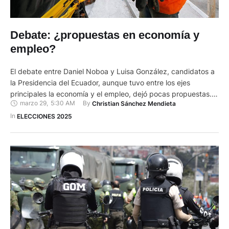
Debate: ¿propuestas en economía y
empleo?
El debate entre Daniel Noboa y Luisa González, candidatos a
la Presidencia del Ecuador, aunque tuvo entre los ejes
principales la economía y el empleo, dejó pocas propuestas.
marzo 29
,
5:30 AM
By 
Christian Sánchez Mendieta
Noboa aseguró que fortalecerá la dolarización por medio de
una política para promover exportaciones. Ofreció que en
In 
ELECCIONES 2025
2025 el país tendrá un récord de productos vendidos al …