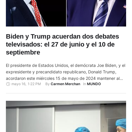
Biden y Trump acuerdan dos debates
televisados: el 27 de junio y el 10 de
septiembre
El presidente de Estados Unidos, el demócrata Joe Biden, y el
expresidente y precandidato republicano, Donald Trump,
acordaron este miércoles 15 de mayo de 2024 mantener al
mayo 16
,
1:22 PM
By 
In 
Carmen Merchan
MUNDO
menos dos debates presidenciales televisados, el 27 de junio
en los estudios de la cadena CNN en Atlanta (Georgia) y el 10
de septiembre con ABC. "He recibido …