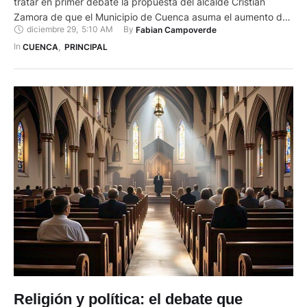
tratar en primer debate la propuesta del alcalde Cristian
Zamora de que el Municipio de Cuenca asuma el aumento de
diciembre 29
,
5:10 AM
By 
Fabian Campoverde
la tarifa de bus urbano. La propuesta de Zamora es que la
nueva tarifa aumente de 30 a 40 centavos, de los cuales …
In 
CUENCA
,
PRINCIPAL
Religión y política: el debate que