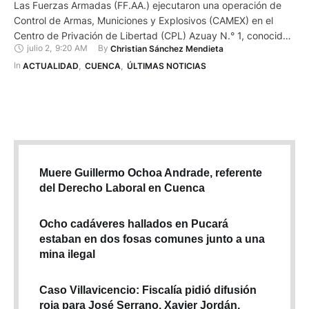
Las Fuerzas Armadas (FF.AA.) ejecutaron una operación de
Control de Armas, Municiones y Explosivos (CAMEX) en el
Centro de Privación de Libertad (CPL) Azuay N.° 1, conocida
julio 2
,
9:20 AM
By 
Christian Sánchez Mendieta
como cárcel de Turi, en Cuenca. La intervención tuvo como
objetivo reforzar las condiciones de seguridad y mantener el
In 
ACTUALIDAD
,
CUENCA
,
ÚLTIMAS NOTICIAS
control al interior de la cárcel mediante inspecciones y …
Muere Guillermo Ochoa Andrade, referente
del Derecho Laboral en Cuenca
Ocho cadáveres hallados en Pucará
estaban en dos fosas comunes junto a una
mina ilegal
Caso Villavicencio: Fiscalía pidió difusión
roja para José Serrano, Xavier Jordán,