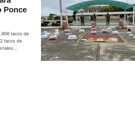
lo Ponce
1.906 tacos de
12 tacos de
eriales
 ilegal en el
por la Brigada