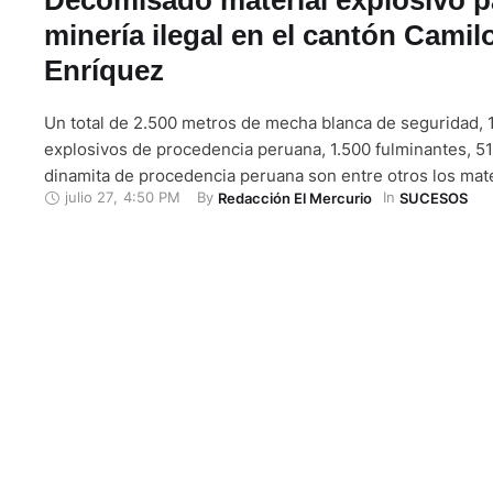
minería ilegal en el cantón Cami
Enríquez
Un total de 2.500 metros de mecha blanca de seguridad, 
explosivos de procedencia peruana, 1.500 fulminantes, 5
dinamita de procedencia peruana son entre otros los mat
julio 27
,
4:50 PM
By 
In 
Redacción El Mercurio
SUCESOS
explosivos que eran utilizados para actividades de minería
cantón Camilo Ponce Enríquez y que fueron decomisados 
de Infantería …