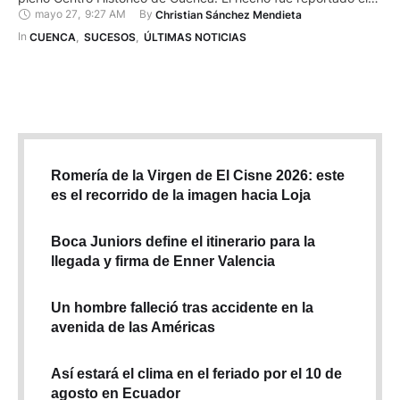
mayo 27
,
9:27 AM
By 
Christian Sánchez Mendieta
martes 26 de mayo. La propietaria del inmueble informó a la
Policía Nacional que salió del domicilio cerca de las 19:00 del
In 
CUENCA
,
SUCESOS
,
ÚLTIMAS NOTICIAS
lunes y dejó …
Romería de la Virgen de El Cisne 2026: este
es el recorrido de la imagen hacia Loja
Boca Juniors define el itinerario para la
llegada y firma de Enner Valencia
Un hombre falleció tras accidente en la
avenida de las Américas
Así estará el clima en el feriado por el 10 de
agosto en Ecuador