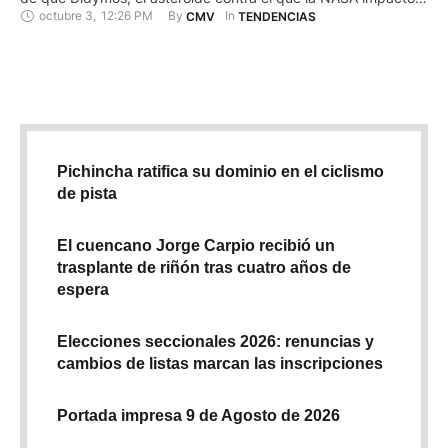
octubre 3
,
12:26 PM
By 
In 
CMV
TENDENCIAS
expresamente la semana pasada una nave para intentar
modificar su recorrido, se ha desviado ligeramente. Según
informó el Observatorio de Pujals, que está haciendo un
seguimiento del asteroide, …
Pichincha ratifica su dominio en el ciclismo
de pista
El cuencano Jorge Carpio recibió un
trasplante de riñón tras cuatro años de
espera
Elecciones seccionales 2026: renuncias y
cambios de listas marcan las inscripciones
Portada impresa 9 de Agosto de 2026