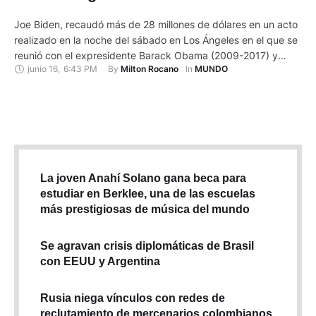
Joe Biden, recaudó más de 28 millones de dólares en un acto
realizado en la noche del sábado en Los Ángeles en el que se
reunió con el expresidente Barack Obama (2009-2017) y
junio 16
,
6:43 PM
By 
In 
Milton Rocano
MUNDO
personalidades de Hollywood como Julia Roberts, George
Clooney, Barbra Streisand, entre otros. La campaña de Biden-
Harris afirmó haber recaudado la que se …
La joven Anahí Solano gana beca para
estudiar en Berklee, una de las escuelas
más prestigiosas de música del mundo
Se agravan crisis diplomáticas de Brasil
con EEUU y Argentina
Rusia niega vínculos con redes de
reclutamiento de mercenarios colombianos