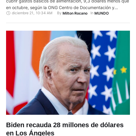
cubrir gastos básicos de alimentación, 9,3 dólares menos que
en octubre, según la ONG Centro de Documentación y
diciembre 21
,
10:34 AM
By 
In 
Milton Rocano
MUNDO
Análisis Social de la Federación Venezolana de Maestros
(Cendas-FVM), que indicó este sábado que el costo de la
canasta para una familia de cinco personas alcanzó los
493,28 dólares. …
Biden recauda 28 millones de dólares
en Los Ángeles