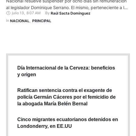
Nacional resuelve suspender por ocho días sin remuneración
al legislador Dominique Serrano. El mismo, perteneciente a la
julio 13
,
8:07 AM
By 
Raúl Sacta Domínguez
bancada oficialista Acción Democrática Nacional (ADN). La
decisión es tomada por unanimidad la noche del sábado 12
In 
NACIONAL
,
PRINCIPAL
de julio, tras analizar su conducta en la Comisión de
Participación Ciudadana y Transparencia. …
Día Internacional de la Cerveza: beneficios
y origen
Ratifican sentencia contra el exagente de
policía Germán Cáceres por el femicidio de
la abogada María Belén Bernal
Cinco migrantes ecuatorianos detenidos en
Londonderry, en EE.UU