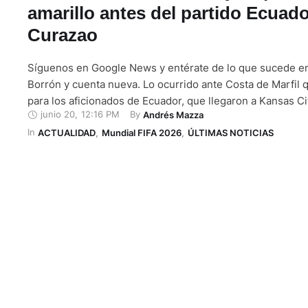
amarillo antes del partido Ecuado
Curazao
Síguenos en Google News y entérate de lo que sucede 
Borrón y cuenta nueva. Lo ocurrido ante Costa de Marfil 
para los aficionados de Ecuador, que llegaron a Kansas C
junio 20
,
12:16 PM
By 
Andrés Mazza
del sábado 20 de junio de 2026. Lo hicieron para apoyar a 
In 
segundo partido frente …
ACTUALIDAD
,
Mundial FIFA 2026
,
ÚLTIMAS NOTICIAS