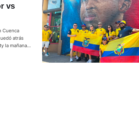
r vs
en Cuenca
quedó atrás
ity la mañana
la Tri en su