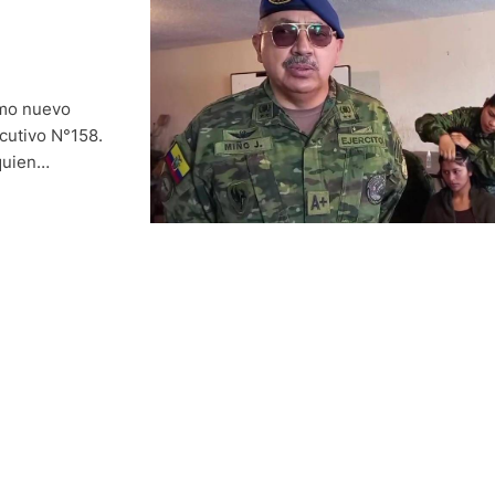
omo nuevo
cutivo N°158.
quien
re en un
 semestre de
 del 47