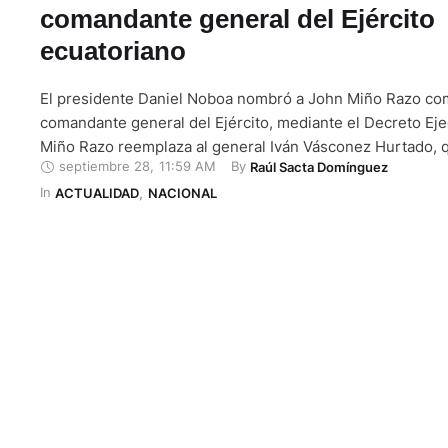
comandante general del Ejército
ecuatoriano
El presidente Daniel Noboa nombró a John Miño Razo c
comandante general del Ejército, mediante el Decreto Eje
Miño Razo reemplaza al general Iván Vásconez Hurtado, 
septiembre 28
,
11:59 AM
By 
Raúl Sacta Domínguez
permaneció en el cargo menos de un mes. El cambio ocur
In 
momento de alta violencia en Ecuador. Durante el primer
ACTUALIDAD
,
NACIONAL
2025 se registraron 4 619 muertes violentas, un aumento
% frente al …