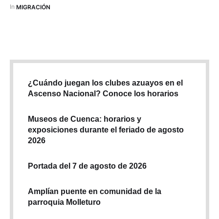
un contratista que participaba en un proyecto de restauración
In 
MIGRACIÓN
en el Campo de Golf de Yale. Recibió una descarga eléctrica
tras el contacto …
¿Cuándo juegan los clubes azuayos en el
Ascenso Nacional? Conoce los horarios
Museos de Cuenca: horarios y
exposiciones durante el feriado de agosto
2026
Portada del 7 de agosto de 2026
Amplían puente en comunidad de la
parroquia Molleturo