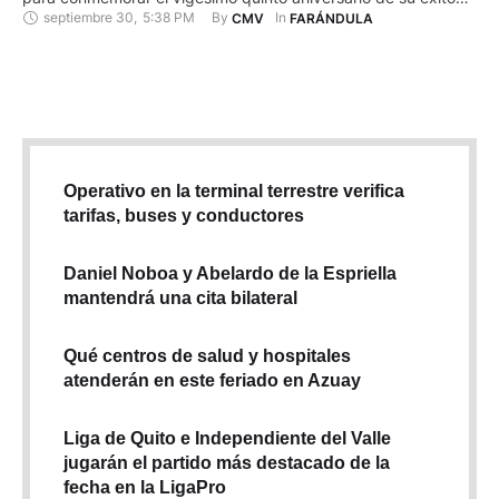
septiembre 30
,
5:38 PM
By 
In 
CMV
FARÁNDULA
"Suavemente", iniciando el tour en la tierra que lo vio nacer.
"Estoy feliz de volver a presentarme en mi país y celebrar
esta fecha tan importante en mi …
Operativo en la terminal terrestre verifica
tarifas, buses y conductores
Daniel Noboa y Abelardo de la Espriella
mantendrá una cita bilateral
Qué centros de salud y hospitales
atenderán en este feriado en Azuay
Liga de Quito e Independiente del Valle
jugarán el partido más destacado de la
fecha en la LigaPro