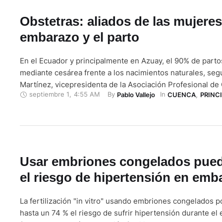
Obstetras: aliados de las mujeres
embarazo y el parto
En el Ecuador y principalmente en Azuay, el 90% de parto
mediante cesárea frente a los nacimientos naturales, seg
Martínez, vicepresidenta de la Asociación Profesional de 
septiembre 1
,
4:55 AM
By 
In 
Pablo Vallejo
CUENCA
,
PRINC
Obstetras del Azuay (ASPOA). A decir de la profesional, e
que las madres tienen miedo al alumbramiento natural, 
Usar embriones congelados pued
el riesgo de hipertensión en emb
La fertilización "in vitro" usando embriones congelados 
hasta un 74 % el riesgo de sufrir hipertensión durante el