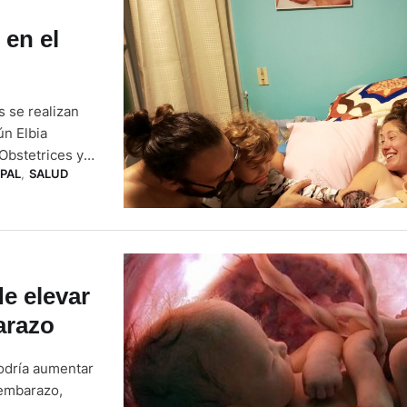
 en el
s se realizan
ún Elbia
Obstetrices y
IPAL
,
SALUD
sto se debe a
pues no saben …
e elevar
arazo
podría aumentar
 embarazo,