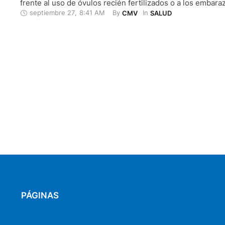
frente al uso de óvulos recién fertilizados o a los embara
septiembre 27
,
8:41 AM
By 
In 
CMV
SALUD
tradicionales, según un estudio publicado este martes 2
de 2022 en la revista médica Hypertension. Los investig
analizaron registros médicos de …
PÁGINAS