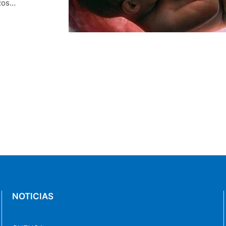
zos
7 de septiembre
adores
NOTICIAS