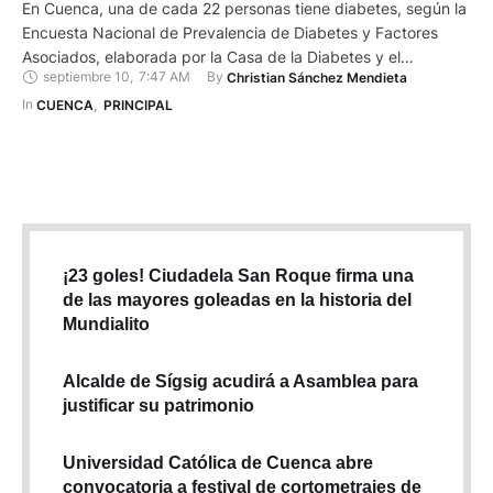
En Cuenca, una de cada 22 personas tiene diabetes, según la
Encuesta Nacional de Prevalencia de Diabetes y Factores
Asociados, elaborada por la Casa de la Diabetes y el
septiembre 10
,
7:47 AM
By 
Christian Sánchez Mendieta
Ministerio de Salud Pública (MSP). El estudio también
determinó que en Ecuador la prevalencia de esta enfermedad
In 
CUENCA
,
PRINCIPAL
es de 5,53 %, lo que equivale a que …
¡23 goles! Ciudadela San Roque firma una
de las mayores goleadas en la historia del
Mundialito
Alcalde de Sígsig acudirá a Asamblea para
justificar su patrimonio
Universidad Católica de Cuenca abre
convocatoria a festival de cortometrajes de