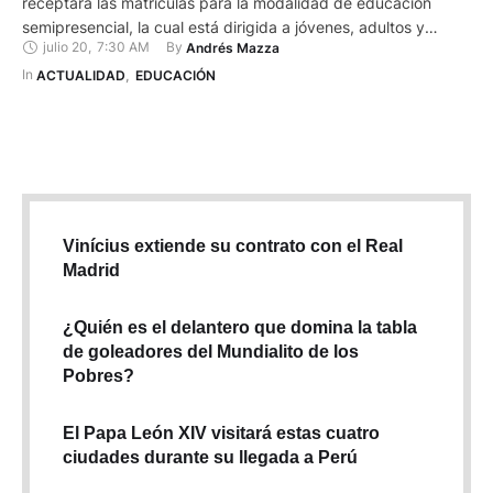
receptará las matrículas para la modalidad de educación
semipresencial, la cual está dirigida a jóvenes, adultos y
julio 20
,
7:30 AM
By 
Andrés Mazza
adultos mayores que no concluyeron su educación básica o
media. La oferta educativa incluye programas de
In 
ACTUALIDAD
,
EDUCACIÓN
alfabetización, post alfabetización, Básica Superior y
Bachillerato, disponibles en dos …
Vinícius extiende su contrato con el Real
Madrid
¿Quién es el delantero que domina la tabla
de goleadores del Mundialito de los
Pobres?
El Papa León XIV visitará estas cuatro
ciudades durante su llegada a Perú