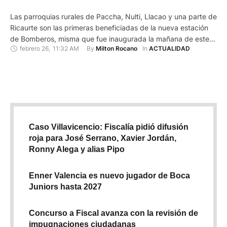
Las parroquias rurales de Paccha, Nulti, Llacao y una parte de
Ricaurte son las primeras beneficiadas de la nueva estación
de Bomberos, misma que fue inaugurada la mañana de este
febrero 26
,
11:32 AM
By 
In 
Milton Rocano
ACTUALIDAD
miércoles 26 de febrero en el sector de Ucubamba. Una obra
que permitirá contar con respuesta inmediata a cerca de
50.000 habitantes de las parroquias …
Caso Villavicencio: Fiscalía pidió difusión
roja para José Serrano, Xavier Jordán,
Ronny Alega y alias Pipo
Enner Valencia es nuevo jugador de Boca
Juniors hasta 2027
Concurso a Fiscal avanza con la revisión de
impugnaciones ciudadanas