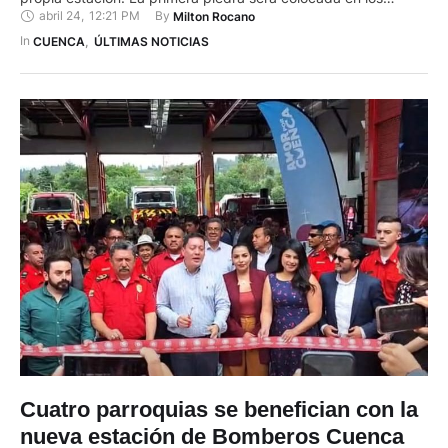
abril 24
,
12:21 PM
By 
Milton Rocano
próximos días. De acuerdo al capitán de Bomberos, Sixto
Heras, la construcción se efectuará en el sector de San Pedro
In 
CUENCA
,
ÚLTIMAS NOTICIAS
de Yumate Alto, en el kilómetros 66 de …
Cuatro parroquias se benefician con la
nueva estación de Bomberos Cuenca