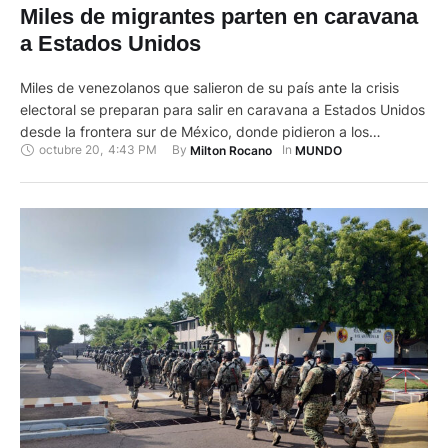
Miles de migrantes parten en caravana
a Estados Unidos
Miles de venezolanos que salieron de su país ante la crisis
electoral se preparan para salir en caravana a Estados Unidos
desde la frontera sur de México, donde pidieron a los
octubre 20
,
4:43 PM
By 
In 
Milton Rocano
MUNDO
gobiernos de ambos países que consideren su situación. Los
migrantes se reunieron desde esta tarde en el parque
Bicentenario, punto principal de la migración …