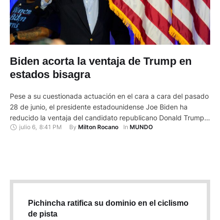
Biden acorta la ventaja de Trump en
estados bisagra
Pese a su cuestionada actuación en el cara a cara del pasado
28 de junio, el presidente estadounidense Joe Biden ha
reducido la ventaja del candidato republicano Donald Trump
julio 6
,
8:41 PM
By 
In 
Milton Rocano
MUNDO
en los principales estados bisagra de EE.UU. para los comicios
de noviembre, según una encuesta publicada hoy por
Bloomberg.Este sondeo, enfocado únicamente en siete de los
…
Pichincha ratifica su dominio en el ciclismo
de pista