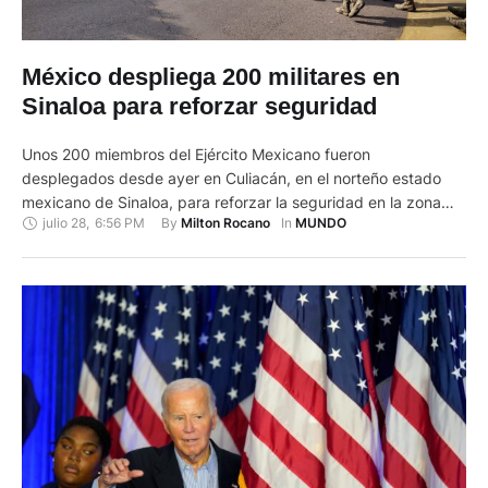
México despliega 200 militares en
Sinaloa para reforzar seguridad
Unos 200 miembros del Ejército Mexicano fueron
desplegados desde ayer en Culiacán, en el norteño estado
mexicano de Sinaloa, para reforzar la seguridad en la zona
julio 28
,
6:56 PM
By 
In 
Milton Rocano
MUNDO
tras la detención el jueves de los narcotraficantes Ismael ‘el
Mayo’ Zambada y Joaquín Guzmán López, hijo de Joaquín ‘el
Chapo’ Guzmán. “Este 28 de julio de 2024, fueron …