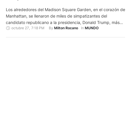
Los alrededores del Madison Square Garden, en el corazón de
Manhattan, se llenaron de miles de simpatizantes del
candidato republicano a la presidencia, Donald Trump, más
octubre 27
,
7:18 PM
By 
In 
Milton Rocano
MUNDO
de cinco horas antes de que el expresidente aparezca en
este icónico escenario para celebrar un mitin con el que
quiere dar comienzo a la última semana de campaña …