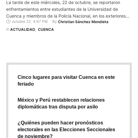
La tarde de este miércoles, 22 de octubre, se reportaron
enfrentamientos entre estudiantes de la Universidad de
Cuenca y miembros de la Policía Nacional, en los exteriores
octubre 22
,
4:47 PM
By 
Christian Sánchez Mendieta
de este centro de estudios. Y es que los universitarios
cerraron la avenida Doce de Abril como medida de protesta
In 
ACTUALIDAD
,
CUENCA
contra las políticas del Gobierno Nacional. Además, retuvieron
…
Cinco lugares para visitar Cuenca en este
feriado
México y Perú restablecen relaciones
diplomáticas tras disputa por asilo
¿Quiénes pueden hacer pronósticos
electorales en las Elecciones Seccionales
de noviembre?