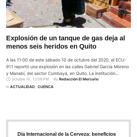
Explosión de un tanque de gas deja al
menos seis heridos en Quito
A las 11:00 de este sábado 10 de octubre del 2020, el ECU-
911 reportó una explosión en las calles Gabriel García Moreno
y Manabí, del sector Cumbayá, en Quito. La institución
octubre 10
,
12:09 PM
By 
Redacción El Mercurio
informó que se trataba, presuntamente, de la explosión de un
tanque de gas en un local de comida. Personal de
In 
ACTUALIDAD
,
CUENCA
@BomberosQuito, @Salud_CZ9, @PoliciaEcuador, @AMTQuito
…
Día Internacional de la Cerveza: beneficios