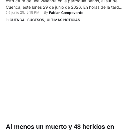
estructura de una vivienda en la parroquia Baños, al sur de
Cuenca, este lunes 29 de junio de 2026. En horas de la tarde,
junio 29
,
5:18 PM
By 
Fabian Campoverde
el Cuerpo de Bomberos de Cuenca recibió la notificación de la
emergencia y acudió al lugar a verificar daños. …
In 
CUENCA
,
SUCESOS
,
ÚLTIMAS NOTICIAS
Al menos un muerto y 48 heridos en