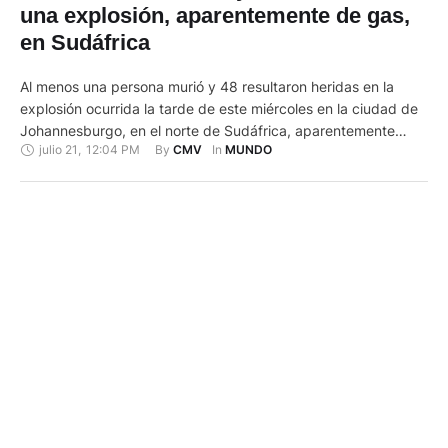
una explosión, aparentemente de gas,
en Sudáfrica
Al menos una persona murió y 48 resultaron heridas en la
explosión ocurrida la tarde de este miércoles en la ciudad de
Johannesburgo, en el norte de Sudáfrica, aparentemente
julio 21
,
12:04 PM
By 
In 
CMV
MUNDO
generada por una fuga de gas pero cuyas causas no han sido
aún identificadas con certeza, confirmaron hoy 21 de julio de
2023 las autoridades. "Recuperamos …