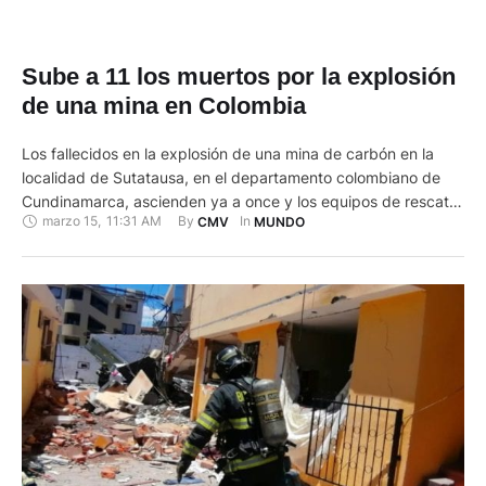
Sube a 11 los muertos por la explosión
de una mina en Colombia
Los fallecidos en la explosión de una mina de carbón en la
localidad de Sutatausa, en el departamento colombiano de
Cundinamarca, ascienden ya a once y los equipos de rescate
marzo 15
,
11:31 AM
By 
In 
CMV
MUNDO
siguen buscando a otras diez personas, informaron las
autoridades este 15 de marzo de 2023. La explosión ocurrió
el martes por la noche en la …