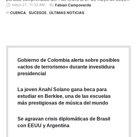
mayo 27
,
11:32 AM
By 
Fabian Campoverde
Diario El Mercurio registra los percances y ha creado un mapa
digital para acceso público. La muerte más reciente ocurrió en
In 
CUENCA
,
SUCESOS
,
ÚLTIMAS NOTICIAS
la avenida De …
Gobierno de Colombia alerta sobre posibles
«actos de terrorismo» durante investidura
presidencial
La joven Anahí Solano gana beca para
estudiar en Berklee, una de las escuelas
más prestigiosas de música del mundo
Se agravan crisis diplomáticas de Brasil
con EEUU y Argentina