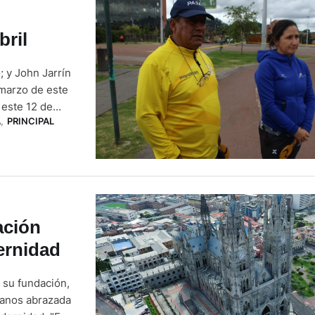
bril
 y John Jarrín
 marzo de este
 este 12 de
A
,
PRINCIPAL
a el Concejo
ón de Cuenca,
ación
ernidad
 su fundación,
rianos abrazada