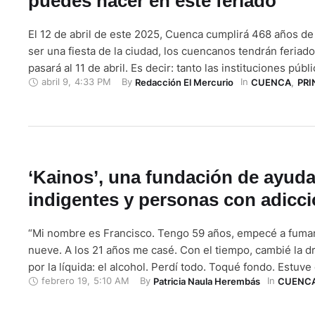
puedes hacer en este feriado
El 12 de abril de este 2025, Cuenca cumplirá 468 años de
ser una fiesta de la ciudad, los cuencanos tendrán feriado
pasará al 11 de abril. Es decir: tanto las instituciones púb
abril 9
,
4:33 PM
By 
In 
Redacción El Mercurio
CUENCA
,
PRI
privadas, incluidas las empresas y los establecimientos e
tendrán tres días libres, en los que se …
‘Kainos’, una fundación de ayuda
indigentes y personas con adicc
“Mi nombre es Francisco. Tengo 59 años, empecé a fuma
nueve. A los 21 años me casé. Con el tiempo, cambié la d
por la líquida: el alcohol. Perdí todo. Toqué fondo. Estuv
febrero 19
,
5:10 AM
By 
In 
Patricia Naula Herembás
CUENC
meses por un accidente. Pero hoy me estoy rehabilitando
a Dios”. Este …