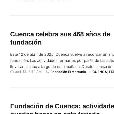
“Compassion Kitchen”, una …
Cuenca celebra sus 468 años de
fundación
Este 12 de abril de 2025, Cuenca vuelve a recordar un a
fundación. Las actividades formarles por parte de las aut
llevarán a cabo a largo de esta mañana. Desde la misa de
abril 12
,
7:54 AM
By 
In 
Redacción El Mercurio
CUENCA
,
PR
gracias, pasando por la colocación del arreglo floral, hasta
de la sesión solemne, forman parte …
Fundación de Cuenca: actividad