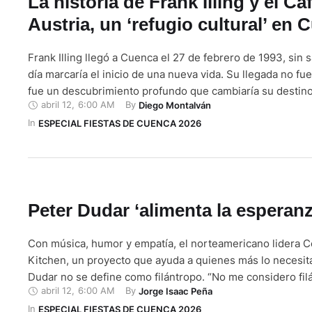
La historia de Frank Illing y el Ca
Austria, un ‘refugio cultural’ en 
Frank Illing llegó a Cuenca el 27 de febrero de 1993, sin
día marcaría el inicio de una nueva vida. Su llegada no fue
fue un descubrimiento profundo que cambiaría su destin
abril 12
,
6:00 AM
By 
Diego Montalván
ciudad llena de historia y tradición, lo acogió con los braz
In 
él comenzó …
ESPECIAL FIESTAS DE CUENCA 2026
Peter Dudar ‘alimenta la esperanz
Con música, humor y empatía, el norteamericano lidera 
Kitchen, un proyecto que ayuda a quienes más lo necesit
Dudar no se define como filántropo. “No me considero fil
abril 12
,
6:00 AM
By 
Jorge Isaac Peña
soy un artista loco, pero contento”, dice entre risas. No o
In 
trabajo cotidiano en Cuenca revela una realidad distinta: l
ESPECIAL FIESTAS DE CUENCA 2026