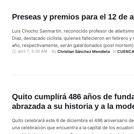
Preseas y premios para el 12 de a
Luis Chocho Sanmartín, reconocido profesor de atletismo;
Diaz, destacado ciclista, quienes fallecieron en febrero y
año, respectivamente, serán galardonados (post mortem)
abril 7
,
5:30 AM
By 
In 
Christian Sánchez Mendieta
CUENC
abril. Esto como parte de los reconocimientos que entreg
Cantonal de Cuenca en la sesión solemne por la Fundaci
a quienes …
Quito cumplirá 486 años de fund
abrazada a su historia y a la mod
Quito celebrará este 6 de diciembre el 486 aniversario de
una celebración que encuentra a la capital de los ecuato