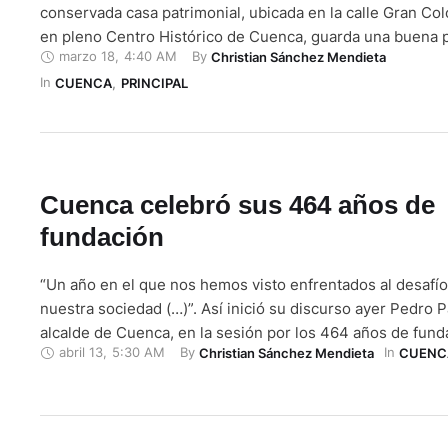
conservada casa patrimonial, ubicada en la calle Gran Col
en pleno Centro Histórico de Cuenca, guarda una buena 
marzo 18
,
4:40 AM
By 
Christian Sánchez Mendieta
historia. Actualmente allí acuden 60 niños, de familias de
In 
recursos económicos, para recibir clases y aprender a de
CUENCA
,
PRINCIPAL
Cuenca celebró sus 464 años de
fundación
“Un año en el que nos hemos visto enfrentados al desafío
nuestra sociedad (…)”. Así inició su discurso ayer Pedro P
alcalde de Cuenca, en la sesión por los 464 años de fund
abril 13
,
5:30 AM
By 
In 
Christian Sánchez Mendieta
CUENC
ciudad. “Un nuevo e inmenso desafío que no solo se inscr
ámbito del cuidado de la …