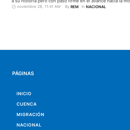
a su historia pero con paso firme en el avance hacia la m
noviembre 28
,
11:41 AM
By 
In 
REM
NACIONAL
una ciudad que ha crecido, que se ha modernizado, pero
dejado de lado las raíces …
PÁGINAS
INICIO
CUENCA
MIGRACIÓN
NACIONAL