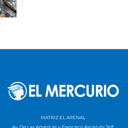
MATRIZ EL ARENAL
Av. De Las Américas y Francisco Ascázubi Telf.