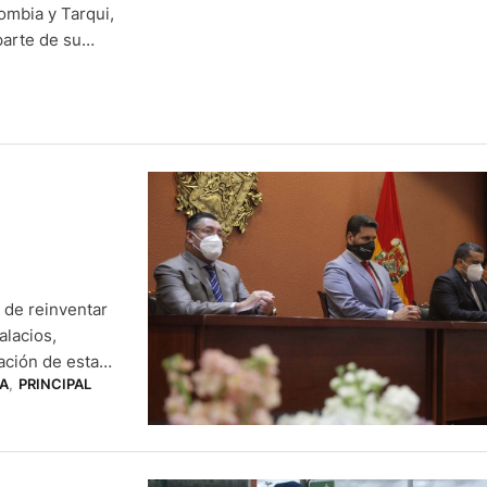
ombia y Tarqui,
parte de su
 escasos
sarrollar …
 de reinventar
alacios,
ación de esta
A
,
PRINCIPAL
ibe en el