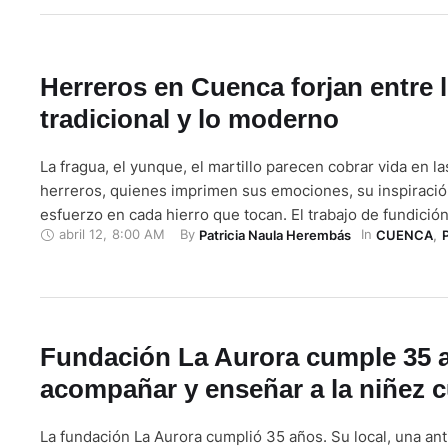
Herreros en Cuenca forjan entre 
tradicional y lo moderno
La fragua, el yunque, el martillo parecen cobrar vida en l
herreros, quienes imprimen sus emociones, su inspiració
esfuerzo en cada hierro que tocan. El trabajo de fundición
abril 12
,
8:00 AM
By 
In 
Patricia Naula Herembás
CUENCA
,
desarrolla en Cuenca desde la época colonial en el barrio
donde sus adoquinadas calles rememoran la época …
Fundación La Aurora cumple 35 
acompañar y enseñar a la niñez 
La fundación La Aurora cumplió 35 años. Su local, una ant