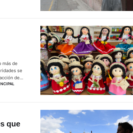
ño más de
oridades se
 acción de
INCIPAL
 la realización
es que