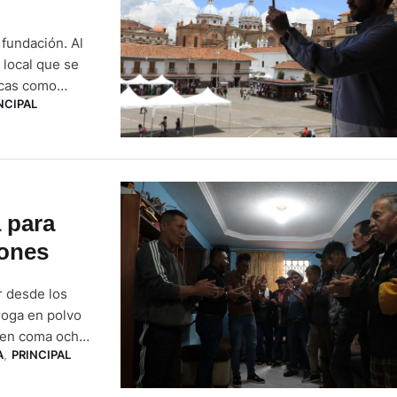
 fundación. Al
 local que se
licas como
NCIPAL
ducativos,
 para
iones
r desde los
roga en polvo
e en coma ocho
A
,
PRINCIPAL
 y doy gracias