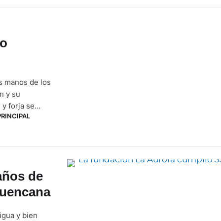
lo
as manos de los
n y su
 y forja se
PRINCIPAL
 Las Herrerías,
años de
cuencana
igua y bien