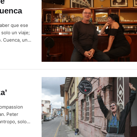
fé
Cuenca
 saber que ese
 solo un viaje;
o. Cuenca, una
os abiertos, y
a’
Compassion
an. Peter
ántropo, solo
bstante, su
idera