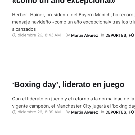
«como un año excepcional»
Herbert Hainer, presidente del Bayern Múnich, ha recor
mensaje navideño «como un año excepcional» tras los tri
alcanzados
diciembre 26
,
8:43 AM
By 
In 
Martin Alvarez
DEPORTES
,
FÚ
‘Boxing day’, liderato en juego
Con el liderato en juego y el retorno a la normalidad de l
vigente campeón, el Manchester City jugará el ‘boxing da
diciembre 26
,
8:39 AM
By 
In 
Martin Alvarez
DEPORTES
,
FÚ