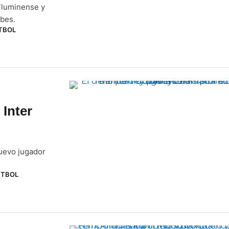
 Fluminense y
bes.
TBOL
 Inter
nuevo jugador
ÚTBOL