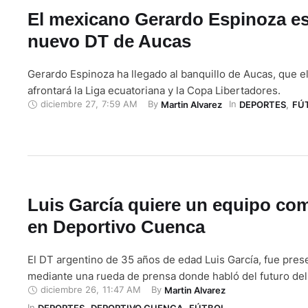
El mexicano Gerardo Espinoza es
nuevo DT de Aucas
Gerardo Espinoza ha llegado al banquillo de Aucas, que e
afrontará la Liga ecuatoriana y la Copa Libertadores.
diciembre 27
,
7:59 AM
By 
In 
Martin Alvarez
DEPORTES
,
FÚ
Luis García quiere un equipo com
en Deportivo Cuenca
El DT argentino de 35 años de edad Luis García, fue pre
mediante una rueda de prensa donde habló del futuro del
diciembre 26
,
11:47 AM
By 
Martin Alvarez
In 
DEPORTES
,
DEPORTIVO CUENCA
,
FÚTBOL