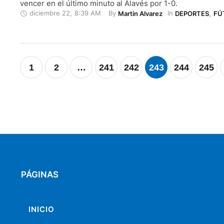
vencer en el último minuto al Alavés por 1-0.
diciembre 22
,
8:39 AM
By 
In 
Martin Alvarez
DEPORTES
,
FÚ
1
2
…
241
242
243
244
245
PÁGINAS
INICIO