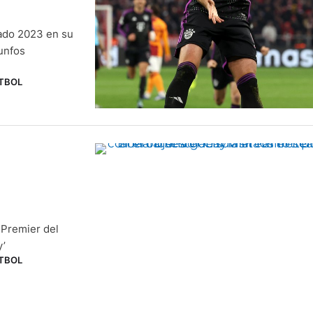
dado 2023 en su
unfos
TBOL
a Premier del
y’
TBOL