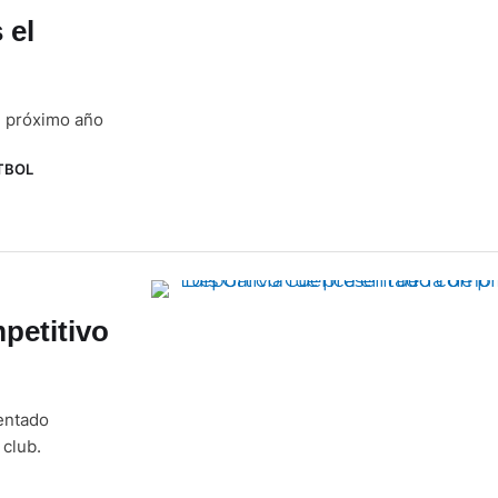
 el
l próximo año
TBOL
petitivo
sentado
 club.