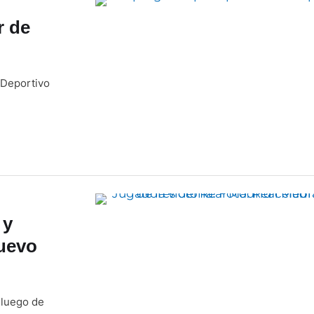
r de
 Deportivo
 y
nuevo
, luego de