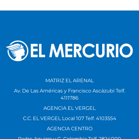
MATRIZ EL ARENAL
Av. De Las Américas y Francisco Ascázubi Telf.
4111786
AGENCIA EL VERGEL
C.C. EL VERGEL Local 107 Telf. 4103554
AGENCIA CENTRO
Padre Aguirre y G. Colombia Telf. 2824000